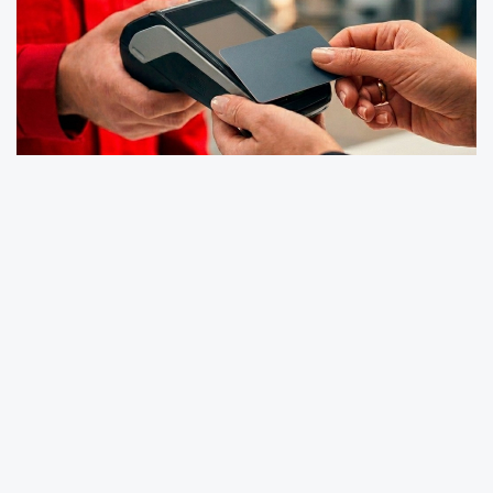
Türkiye'de araç muayene hizmetlerinde yeni
bir dönemin hazırlıkları sürerken, hizmeti 15
Ağustos 2027 itibarıyla yürütecek olan
TURKA'dan araç sahiplerini yakından
ilgilendiren bir açıklama geldi. Şirket, kredi kartı
ve banka kartıyla yapılan araç muayene