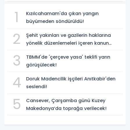
1
Kızılcahamam'da çıkan yangın
büyümeden söndürüldü!
2
Şehit yakınları ve gazilerin haklarına
yönelik düzenlemeleri içeren kanun
teklifi, yasalaştı!
3
TBMM'de 'çerçeve yasa' teklifi yarın
görüşülecek!
4
Doruk Madencilik işçileri Anıtkabir'den
seslendi!
5
Cansever, Çarşamba günü Kuzey
Makedonya’da toprağa verilecek!