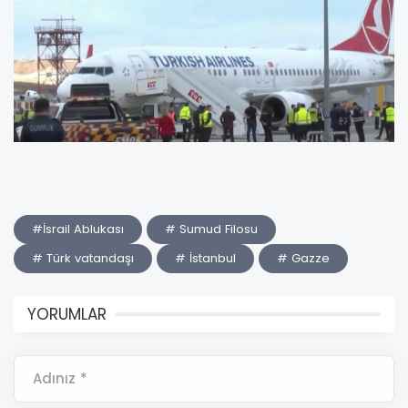
#İsrail Ablukası
# Sumud Filosu
# Türk vatandaşı
# İstanbul
# Gazze
YORUMLAR
Adınız *