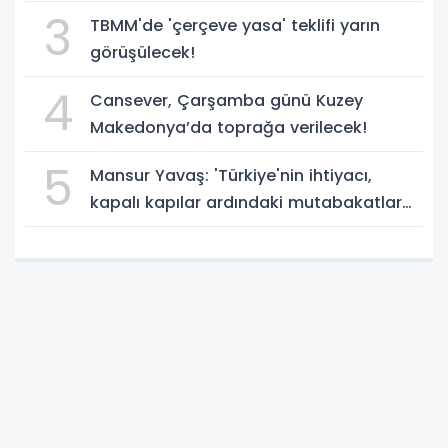
teklifi, yasalaştı!
3
TBMM'de 'çerçeve yasa' teklifi yarın
görüşülecek!
4
Cansever, Çarşamba günü Kuzey
Makedonya’da toprağa verilecek!
5
Mansur Yavaş: 'Türkiye'nin ihtiyacı,
kapalı kapılar ardındaki mutabakatlar
değil'