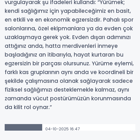
vurgulayarak şu ifadeleri kullandı: “Yürümek;
kendi sağlığımız için yapabileceğimiz en basit,
en etkili ve en ekonomik egzersizdir. Pahalı spor
salonlarına, özel ekipmanlara ya da evden çok
uzaklaşmaya gerek yok. Evden dışarı adımınızı
attığınız anda, hatta merdivenleri inmeye
başladığınız an itibarıyla, hayat kurtaran bu
egzersizin bir parçası olursunuz. Yürüme eylemi,
farklı kas gruplarının aynı anda ve koordineli bir
şekilde çalışmasına olanak sağlayarak sadece
fiziksel sağlığımızı desteklemekle kalmaz, aynı
zamanda vücut postürümüzün korunmasında
da kilit rol oynar.”
04-10-2025 16:47
503
OKUNMA
Güncelleme : 04-10-2025 16:55