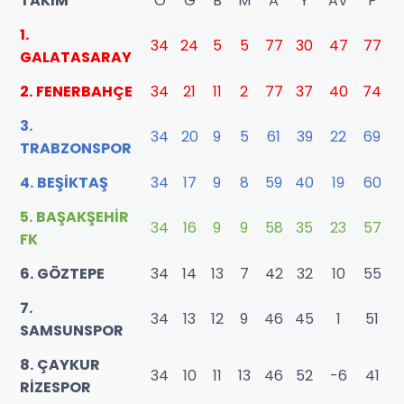
TAKIM
O
G
B
M
A
Y
AV
P
1.
34
24
5
5
77
30
47
77
GALATASARAY
2. FENERBAHÇE
34
21
11
2
77
37
40
74
3.
34
20
9
5
61
39
22
69
TRABZONSPOR
4. BEŞİKTAŞ
34
17
9
8
59
40
19
60
5. BAŞAKŞEHİR
34
16
9
9
58
35
23
57
FK
6. GÖZTEPE
34
14
13
7
42
32
10
55
7.
34
13
12
9
46
45
1
51
SAMSUNSPOR
8. ÇAYKUR
34
10
11
13
46
52
-6
41
RİZESPOR