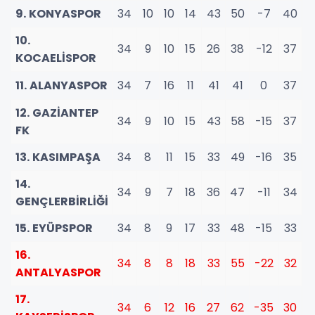
9. KONYASPOR
34
10
10
14
43
50
-7
40
10.
34
9
10
15
26
38
-12
37
KOCAELİSPOR
11. ALANYASPOR
34
7
16
11
41
41
0
37
12. GAZİANTEP
34
9
10
15
43
58
-15
37
FK
13. KASIMPAŞA
34
8
11
15
33
49
-16
35
14.
34
9
7
18
36
47
-11
34
GENÇLERBİRLİĞİ
15. EYÜPSPOR
34
8
9
17
33
48
-15
33
16.
34
8
8
18
33
55
-22
32
ANTALYASPOR
17.
34
6
12
16
27
62
-35
30