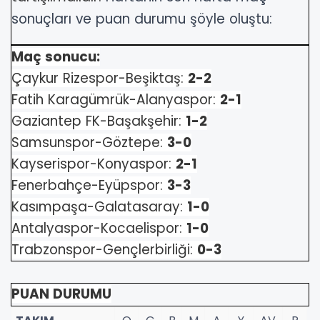
sonuçları ve puan durumu şöyle oluştu:
Maç sonucu:
Çaykur Rizespor-Beşiktaş:
2-2
Fatih Karagümrük-Alanyaspor:
2-1
Gaziantep FK-Başakşehir:
1-2
Samsunspor-Göztepe:
3-0
Kayserispor-Konyaspor:
2-1
Fenerbahçe-Eyüpspor:
3-3
Kasımpaşa-Galatasaray:
1-0
Antalyaspor-Kocaelispor:
1-0
Trabzonspor-Gençlerbirliği:
0-3
PUAN DURUMU