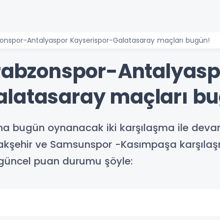
bzonspor-Antalyaspor Kayserispor-Galatasaray maçları bugün!
Trabzonspor-Antalyasp
alatasaray maçları b
sına bugün oynanacak iki karşılaşma ile dev
akşehir ve Samsunspor -Kasımpaşa karşılaşm
güncel puan durumu şöyle: