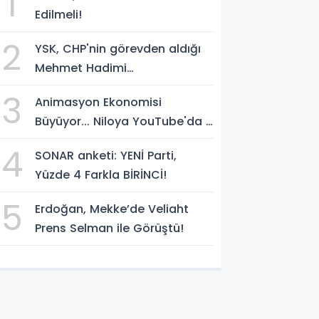
1
Edilmeli!
2
YSK, CHP'nin görevden aldığı
Mehmet Hadimi
Yakupoğlu'nu, 'YENİ Parti'
3
Animasyon Ekonomisi
temsilcisi olarak atadı!
Büyüyor... Niloya YouTube'da 7
Milyar Görüntülenmeye Ulaştı
4
SONAR anketi: YENİ Parti,
Yüzde 4 Farkla BİRİNCİ!
5
Erdoğan, Mekke’de Veliaht
Prens Selman ile Görüştü!