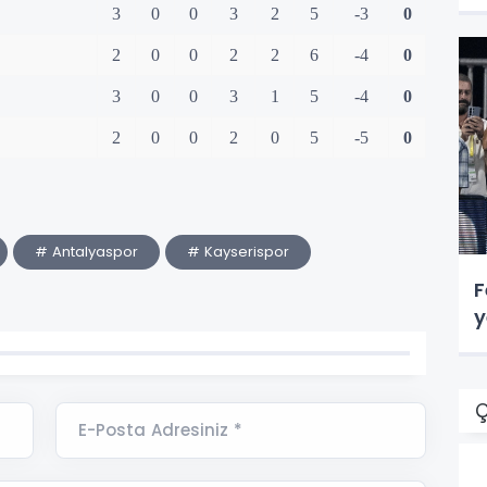
3
0
0
3
2
5
-3
0
2
0
0
2
2
6
-4
0
3
0
0
3
1
5
-4
0
2
0
0
2
0
5
-5
0
# Antalyaspor
# Kayserispor
F
y
Ç
E-Posta Adresiniz *