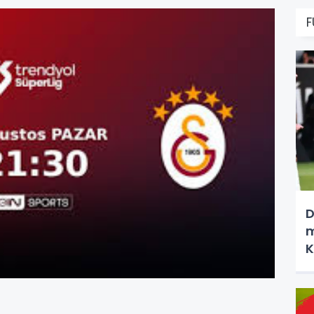
F
D
m
K