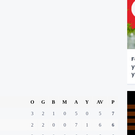
F
y
y
O
G
B
M
A
Y
AV
P
3
2
1
0
5
0
5
7
2
2
0
0
7
1
6
6