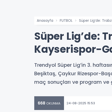
Anasayfa
FUTBOL
Süper Lig’de: Tra
Süper Lig’de: 
Kayserispor-G
Trendyol Süper Lig’in 3. hafta
Beşiktaş, Çaykur Rizespor-Baş
maç sonuçları ve program ve 
668
24-08-2025 15:53
OKUNMA