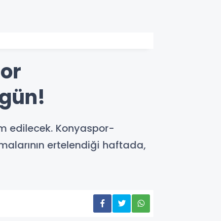
or
ugün!
am edilecek. Konyaspor-
alarının ertelendiği haftada,