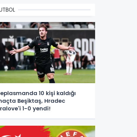
UTBOL
eplasmanda 10 kişi kaldığı
açta Beşiktaş, Hradec
ralove'i 1-0 yendi!