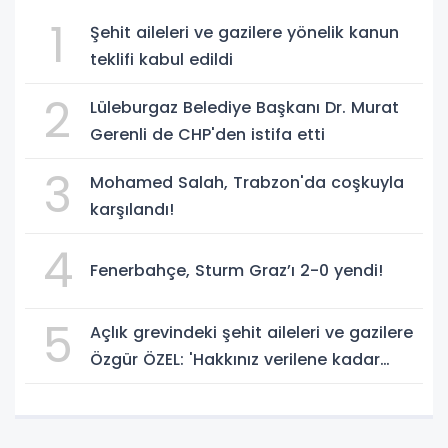
1
Şehit aileleri ve gazilere yönelik kanun
teklifi kabul edildi
2
Lüleburgaz Belediye Başkanı Dr. Murat
Gerenli de CHP'den istifa etti
3
Mohamed Salah, Trabzon'da coşkuyla
karşılandı!
4
Fenerbahçe, Sturm Graz’ı 2-0 yendi!
5
Açlık grevindeki şehit aileleri ve gazilere
Özgür ÖZEL: 'Hakkınız verilene kadar
yanınızdayız'