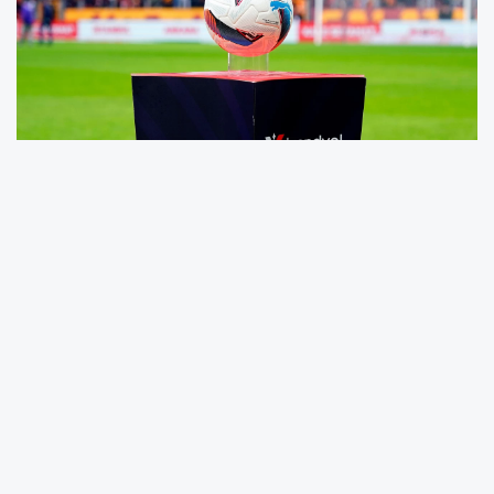
Maç sonuçları:
Göztepe-Konyaspor:
1-1
Kasımpaşa-Gaziantep FK:
2-3
Kocaelispor-Kayserispor:
1-1
Antalyaspor-Fatih Karagümrük:
1-2
Galatasaray-Çaykur Rizespor:
3-1