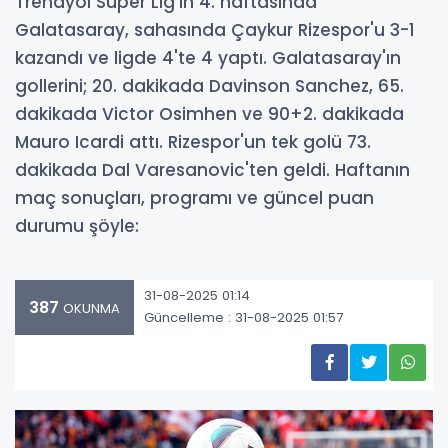
Trendyol Süper Lig'in 4. haftasında
Galatasaray, sahasında Çaykur Rizespor'u 3-1
kazandı ve ligde 4'te 4 yaptı. Galatasaray'ın
gollerini; 20. dakikada Davinson Sanchez, 65.
dakikada Victor Osimhen ve 90+2. dakikada
Mauro Icardi attı. Rizespor'un tek golü 73.
dakikada Dal Varesanovic'ten geldi. Haftanın
maç sonuçları, programı ve güncel puan
durumu şöyle:
31-08-2025 01:14
387
OKUNMA
Güncelleme : 31-08-2025 01:57