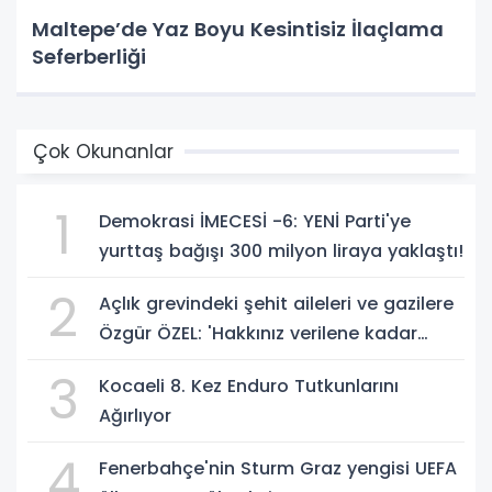
Maltepe’de Yaz Boyu Kesintisiz İlaçlama
Seferberliği
Çok Okunanlar
1
Demokrasi İMECESİ -6: YENİ Parti'ye
yurttaş bağışı 300 milyon liraya yaklaştı!
2
Açlık grevindeki şehit aileleri ve gazilere
Özgür ÖZEL: 'Hakkınız verilene kadar
yanınızdayız'
3
Kocaeli 8. Kez Enduro Tutkunlarını
Ağırlıyor
4
Fenerbahçe'nin Sturm Graz yengisi UEFA