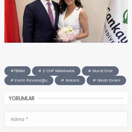
#TBMM
# 2 CHP Milletvekili
# Murat Emir
# Evrim Rızvanoğlu
# Ankara
# Nikah töreni
YORUMLAR
Adınız *