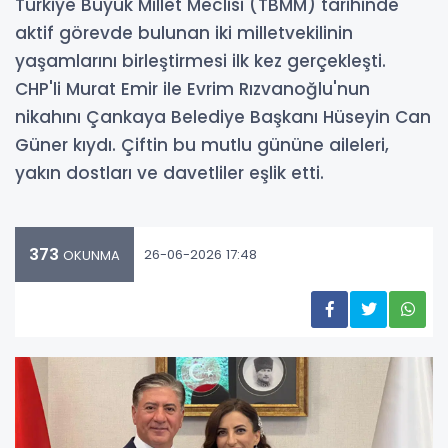
Türkiye Büyük Millet Meclisi (TBMM) tarihinde
aktif görevde bulunan iki milletvekilinin
yaşamlarını birleştirmesi ilk kez gerçekleşti.
CHP'li Murat Emir ile Evrim Rızvanoğlu'nun
nikahını Çankaya Belediye Başkanı Hüseyin Can
Güner kıydı. Çiftin bu mutlu gününe aileleri,
yakın dostları ve davetliler eşlik etti.
373
26-06-2026 17:48
OKUNMA