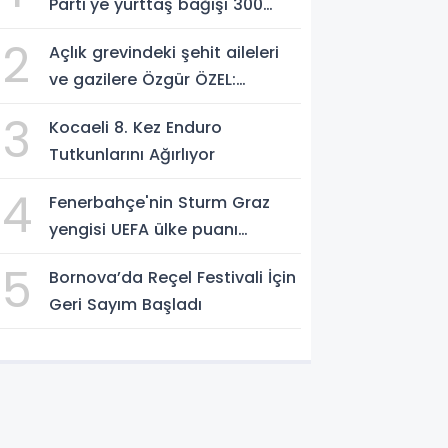
Parti'ye yurttaş bağışı 300
milyon liraya yaklaştı!
2
Açlık grevindeki şehit aileleri
ve gazilere Özgür ÖZEL:
'Hakkınız verilene kadar
3
Kocaeli 8. Kez Enduro
yanınızdayız'
Tutkunlarını Ağırlıyor
4
Fenerbahçe'nin Sturm Graz
yengisi UEFA ülke puanı
yükseltti!
5
Bornova’da Reçel Festivali İçin
Geri Sayım Başladı