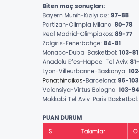
Biten maç sonuçları:
Bayern Münih-Kızılyıldız:
97-88
Partizan-Olimpia Milano:
80-78
Real Madrid-Olimpiakos:
89-77
Zalgiris-Fenerbahçe:
84-81
Monaco-Dubai Basketbol:
103-81
Anadolu Efes-Hapoel Tel Aviv:
81
Lyon-Villeurbanne-Baskonya:
102
Panathinaikos
-Barcelona:
96-103
Valensiya-Virtus Bologno:
103-9
Makkabi Tel Aviv-Paris Basketbol
PUAN DURUM
S
Takımlar
O