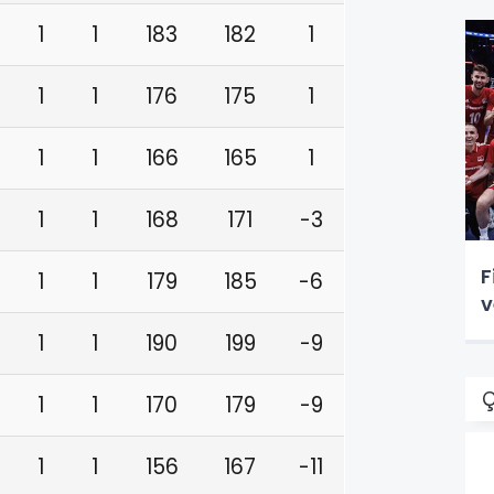
1
1
183
182
1
1
1
176
175
1
1
1
166
165
1
1
1
168
171
-3
F
1
1
179
185
-6
v
1
1
190
199
-9
Ç
1
1
170
179
-9
1
1
156
167
-11