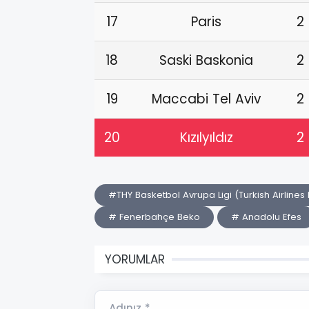
17
Paris
2
18
Saski Baskonia
2
19
Maccabi Tel Aviv
2
20
Kızılyıldız
2
#THY Basketbol Avrupa Ligi (Turkish Airline
# Fenerbahçe Beko
# Anadolu Efes
YORUMLAR
Adınız *