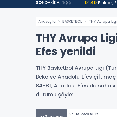
01:40
SONDAKİKA
ntülenmeye Ulaştı
Fıtıklar,
Anasayfa
BASKETBOL
THY Avrupa Lig
THY Avrupa Lig
Efes yenildi
THY Basketbol Avrupa Ligi (Turk
Beko ve Anadolu Efes çift maç 
84-81, Anadolu Efes de sahasın
durumu şöyle:
04-10-2025 01:46
573
OKUNMA