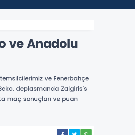
22:45
Depla
o ve Anadolu
 temsilcilerimiz ve Fenerbahçe
 Beko, deplasmanda Zalgiris's
afta maç sonuçları ve puan