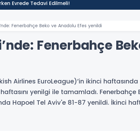
 Erken Evrede Tedavi Edilmeli!
i’nde: Fenerbahçe Beko ve Anadolu Efes yenildi
i’nde: Fenerbahçe Bek
ish Airlines EuroLeague)’in ikinci haftasında
haftasını yenilgi ile tamamladı. Fenerbahçe
da Hapoel Tel Aviv'e 81-87 yenildi. İkinci h