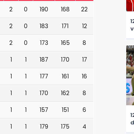
2
0
190
168
22
1
2
0
183
171
12
v
2
0
173
165
8
1
1
187
170
17
1
1
177
161
16
1
1
170
162
8
1
1
157
151
6
1
d
1
1
179
175
4