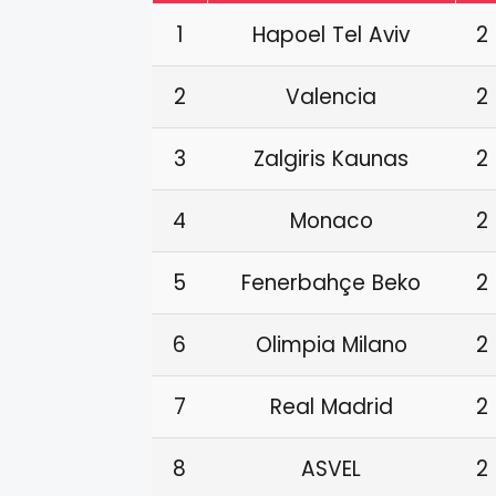
1
Hapoel Tel Aviv
2
2
Valencia
2
3
Zalgiris Kaunas
2
4
Monaco
2
5
Fenerbahçe Beko
2
6
Olimpia Milano
2
7
Real Madrid
2
8
ASVEL
2