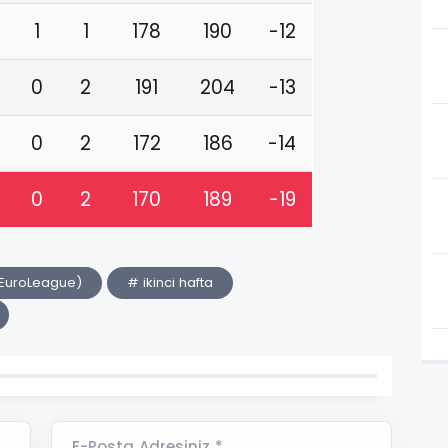
1
1
178
190
-12
0
2
191
204
-13
0
2
172
186
-14
0
2
170
189
-19
s EuroLeague)
# ikinci hafta
E-Posta Adresiniz *