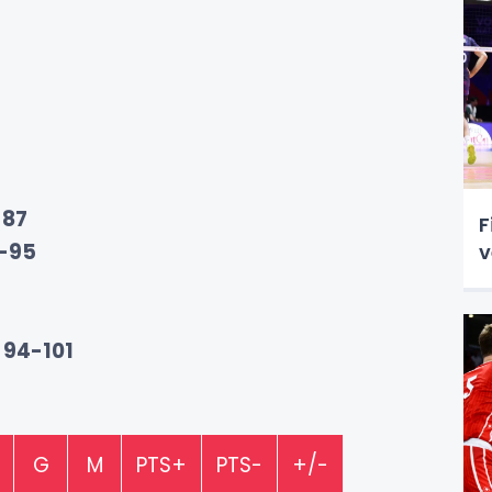
-87
F
-95
v
4
:
94-101
G
M
PTS+
PTS-
+/-