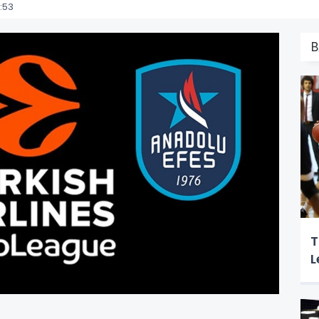
:53
B
T
L