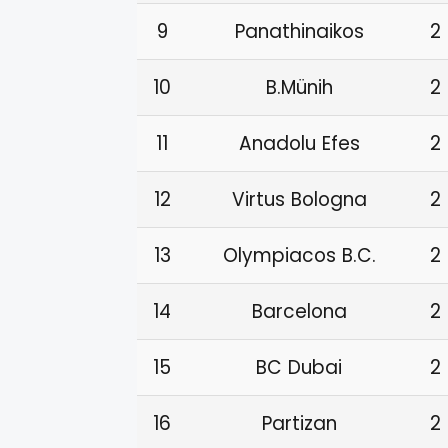
9
Panathinaikos
2
10
B.Münih
2
11
Anadolu Efes
2
12
Virtus Bologna
2
13
Olympiacos B.C.
2
14
Barcelona
2
15
BC Dubai
2
16
Partizan
2