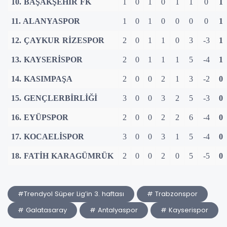
10. BAŞAKŞEHİR FK
1
0
1
0
1
1
0
1
11. ALANYASPOR
1
0
1
0
0
0
0
1
12. ÇAYKUR RİZESPOR
2
0
1
1
0
3
-3
1
13. KAYSERİSPOR
2
0
1
1
1
5
-4
1
14. KASIMPAŞA
2
0
0
2
1
3
-2
0
15. GENÇLERBİRLİĞİ
3
0
0
3
2
5
-3
0
16. EYÜPSPOR
2
0
0
2
2
6
-4
0
17. KOCAELİSPOR
3
0
0
3
1
5
-4
0
18. FATİH KARAGÜMRÜK
2
0
0
2
0
5
-5
0
#Trendyol Süper Lig’in 3. haftası
# Trabzonspor
# Galatasaray
# Antalyaspor
# Kayserispor