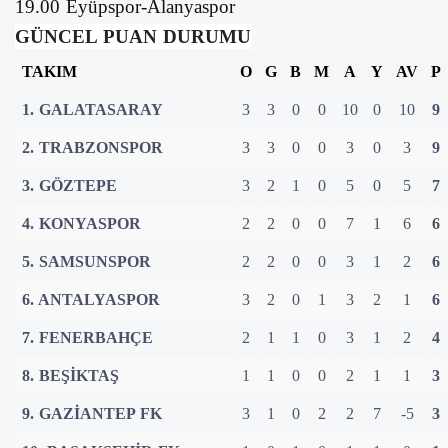
19.00 Eyüpspor-Alanyaspor
GÜNCEL PUAN DURUMU
TAKIM
O
G
B
M
A
Y
AV
P
1. GALATASARAY
3
3
0
0
10
0
10
9
2. TRABZONSPOR
3
3
0
0
3
0
3
9
3. GÖZTEPE
3
2
1
0
5
0
5
7
4. KONYASPOR
2
2
0
0
7
1
6
6
5. SAMSUNSPOR
2
2
0
0
3
1
2
6
6. ANTALYASPOR
3
2
0
1
3
2
1
6
7. FENERBAHÇE
2
1
1
0
3
1
2
4
8. BEŞİKTAŞ
1
1
0
0
2
1
1
3
9. GAZİANTEP FK
3
1
0
2
2
7
-5
3