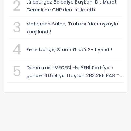
2
Lüleburgaz Belediye Başkanı Dr. Murat
Gerenli de CHP'den istifa etti
3
Mohamed Salah, Trabzon'da coşkuyla
karşılandı!
4
Fenerbahçe, Sturm Graz’ı 2-0 yendi!
5
Demokrasi İMECESİ -5: YENİ Parti'ye 7
günde 131.514 yurttaştan 283.296.848 TL
bağış!