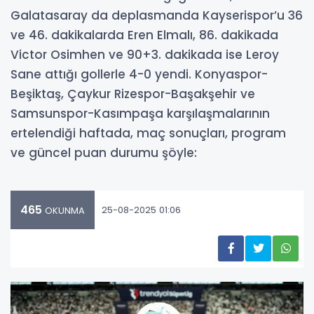
Galatasaray da deplasmanda Kayserispor’u 36
ve 46. dakikalarda Eren Elmalı, 86. dakikada
Victor Osimhen ve 90+3. dakikada ise Leroy
Sane attığı gollerle 4-0 yendi. Konyaspor-
Beşiktaş, Çaykur Rizespor-Başakşehir ve
Samsunspor-Kasımpaşa karşılaşmalarının
ertelendiği haftada, maç sonuçları, program
ve güncel puan durumu şöyle:
465
25-08-2025 01:06
OKUNMA