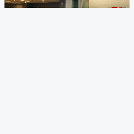
Küçükçekmece Belediye Başkanı Kemal Çebi,
“Vatandaşlarımızın belediye binasında
kendilerini daha rahat hissedecekleri,
işlemlerini hallederken dinlenebilecekleri ve
kaliteli zaman geçirebilecekleri bir alan
oluşturmak istedik. Kafe K’ nin sayısını
ilçemizde artırmayı planlıyoruz” dedi.