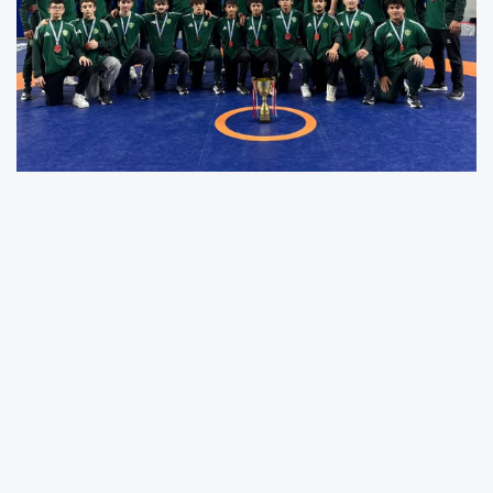
Güçlü rakiplerle mücadele eden Karatay
Belediyespor Yıldız Erkek Güreş Takımı, ligi
Türkiye ikincisi olarak tamamladı.
Sezon boyunca ortaya koyduğu disiplinli
çalışma ve kararlı performansla dikkat çeken
Karatay Belediyespor, final yolculuğunu
Türkiye ikinciliğiyle taçlandırarak Konya’da
daha önce elde edilmemiş bir başarıya imza