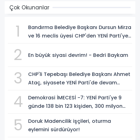
Çok Okunanlar
1
Bandırma Belediye Başkanı Dursun Mirza
ve 16 meclis üyesi CHP'den YENİ Parti'ye
geçti!
2
En büyük siyasi devrim! - Bedri Baykam
3
CHP'li Tepebaşı Belediye Başkanı Ahmet
Ataç, siyasete YENİ Parti'de devam
edeceğini açıkladı
4
Demokrasi İMECESİ -7: YENİ Parti'ye 9
günde 138 bin 123 kişiden, 300 milyon
549 bin 594 TL. bağış
5
Doruk Madencilik işçileri, oturma
eylemini sürdürüyor!