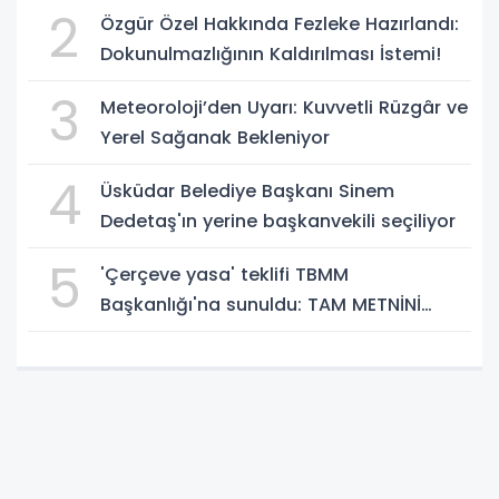
Çetinkaya seçildi!
2
Özgür Özel Hakkında Fezleke Hazırlandı:
Dokunulmazlığının Kaldırılması İstemi!
3
Meteoroloji’den Uyarı: Kuvvetli Rüzgâr ve
Yerel Sağanak Bekleniyor
4
Üsküdar Belediye Başkanı Sinem
Dedetaş'ın yerine başkanvekili seçiliyor
5
'Çerçeve yasa' teklifi TBMM
Başkanlığı'na sunuldu: TAM METNİNİ
SUNUYORUZ