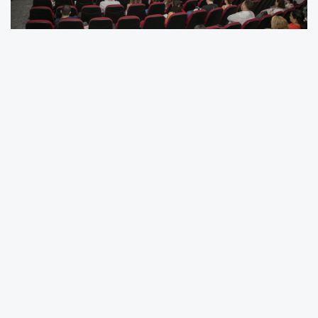
Mercan 100. Yıl İklim ve Çevre Bilim
Merkezi’nde; yönetim sistemlerinin
sürdürülebilirliğini sağlamak amacıyla Kalite
Yönetimi ve Kent Araştırmaları Şube
Müdürlüğü koordinasyonunda, belediye
personeline yönelik Türk Standartları Enstitüsü
(TSE) tarafından görevlendirilen Eğitmen/Baş
Tetkikçi Ebru Bali eğitmenliğinde, ‘Kalite
Yönetim Sistemi, Çevre Yönetim Sistemi, İş
Sağlığı ve Güvenliği Yönetim Sistemi Temel