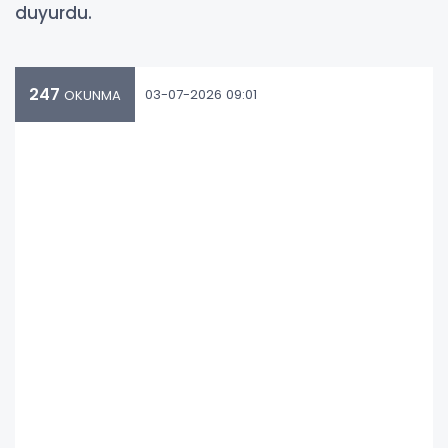
duyurdu.
247
03-07-2026 09:01
OKUNMA