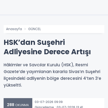
Anasayfa
GÜNCEL
HSK’dan Suşehri
Adliyesine Derece Artışı
Hâkimler ve Savcılar Kurulu (HSK), Resmi
Gazete’de yayımlanan kararla Sivas’ın Suşehri
ilçesindeki adliyenin bölge derecesini 4’ten 3’e
yükseltti.
03-07-2026 09:09
288
OKUNMA
Güncelleme : 03-07-2026 13:41