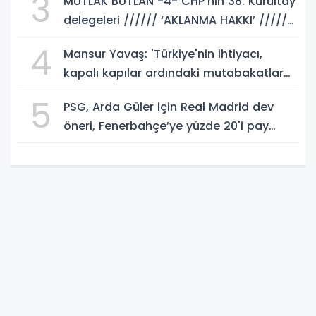
3
MUTLAK BUTLAN -4- CHP’nin 38. Kurultay
delegeleri ////// ‘AKLANMA HAKKI’ //////
istemeli! Rasim AKKAYA yazdı...
4
Mansur Yavaş: 'Türkiye'nin ihtiyacı,
kapalı kapılar ardındaki mutabakatlar
değil'
5
PSG, Arda Güler için Real Madrid dev
öneri, Fenerbahçe’ye yüzde 20'i pay
gelebilir!