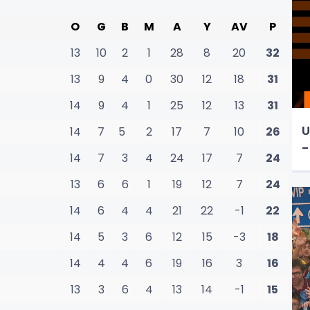
O
G
B
M
A
Y
AV
P
13
10
2
1
28
8
20
32
13
9
4
0
30
12
18
31
14
9
4
1
25
12
13
31
U
14
7
5
2
17
7
10
26
-
14
7
3
4
24
17
7
24
13
6
6
1
19
12
7
24
14
6
4
4
21
22
-1
22
14
5
3
6
12
15
-3
18
14
4
4
6
19
16
3
16
13
3
6
4
13
14
-1
15