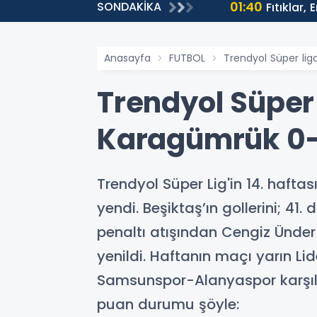
01:40
SONDAKİKA
ntülenmeye Ulaştı
Fıtıklar,
Anasayfa
FUTBOL
Trendyol Süper lig
Trendyol Süper 
Karagümrük 0-
Trendyol Süper Lig'in 14. haf
yendi. Beşiktaş’ın gollerini; 41.
penaltı atışından Cengiz Ünde
yenildi. Haftanın maçı yarın L
Samsunspor-Alanyaspor karşıl
puan durumu şöyle: