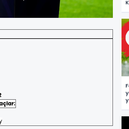
K
F
y
2
y
çlar:
y