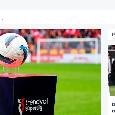
:15
F
D
m