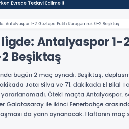
 Erken Evrede Tedavi Edilmeli!
de: Antalyaspor 1-2 Göztepe Fatih Karagümrük 0-2 Beşiktaş
ligde: Antalyaspor 1-
2 Beşiktaş
tasında bugün 2 maç oynadı. Beşiktaş, depl
 dakikada Jota Silva ve 71. dakikada El Bilal T
r yararlanamadı. Öteki maçta Antalyaspor, 
ider Galatasaray ile ikinci Fenerbahçe arasın
aşması da yarın oynanacak. Haftanın maç s