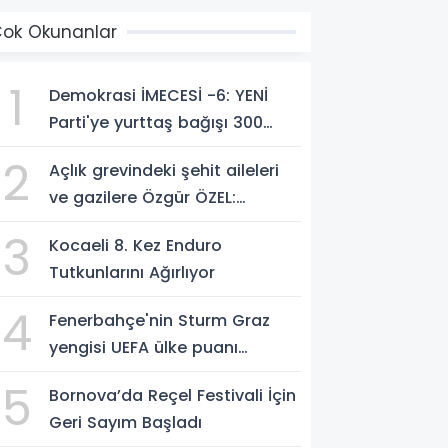
ok Okunanlar
1
Demokrasi İMECESİ -6: YENİ
Parti'ye yurttaş bağışı 300
milyon liraya yaklaştı!
2
Açlık grevindeki şehit aileleri
ve gazilere Özgür ÖZEL:
'Hakkınız verilene kadar
3
Kocaeli 8. Kez Enduro
yanınızdayız'
Tutkunlarını Ağırlıyor
4
Fenerbahçe'nin Sturm Graz
yengisi UEFA ülke puanı
yükseltti!
5
Bornova’da Reçel Festivali İçin
Geri Sayım Başladı