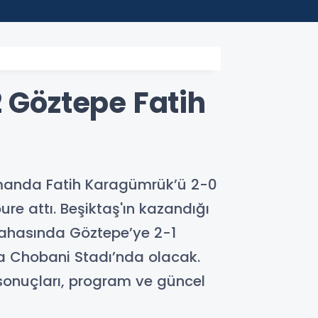
22:45
Depla
2 Göztepe Fatih
asmanda Fatih Karagümrük’ü 2-0
oure attı. Beşiktaş'ın kazandığı
sahasında Göztepe’ye 2-1
da Chobani Stadı’nda olacak.
onuçları, program ve güncel