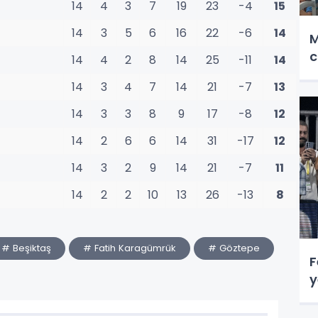
14
4
3
7
19
23
-4
15
14
3
5
6
16
22
-6
14
M
c
14
4
2
8
14
25
-11
14
14
3
4
7
14
21
-7
13
14
3
3
8
9
17
-8
12
14
2
6
6
14
31
-17
12
14
3
2
9
14
21
-7
11
14
2
2
10
13
26
-13
8
# Beşiktaş
# Fatih Karagümrük
# Göztepe
F
y