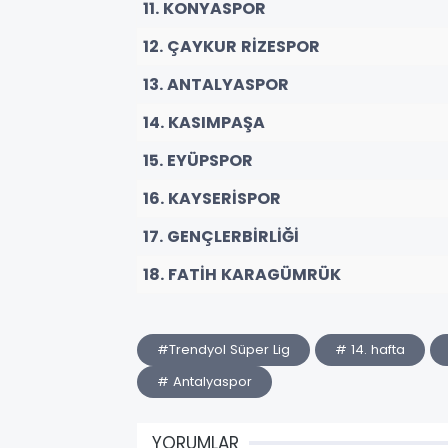
11. KONYASPOR
12. ÇAYKUR RİZESPOR
13. ANTALYASPOR
14. KASIMPAŞA
15. EYÜPSPOR
16. KAYSERİSPOR
17. GENÇLERBİRLİĞİ
18. FATİH KARAGÜMRÜK
#Trendyol Süper Lig
# 14. hafta
# Antalyaspor
YORUMLAR