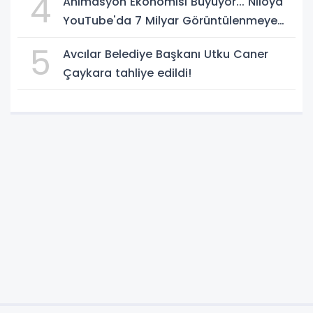
4
Animasyon Ekonomisi Büyüyor... Niloya
YouTube'da 7 Milyar Görüntülenmeye
Ulaştı
5
Avcılar Belediye Başkanı Utku Caner
Çaykara tahliye edildi!