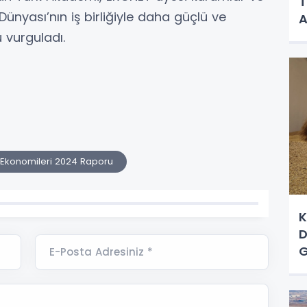
T
 Dünyası’nın iş birliğiyle daha güçlü ve
A
 vurguladı.
 Ekonomileri 2024 Raporu
K
D
G
E-Posta Adresiniz *