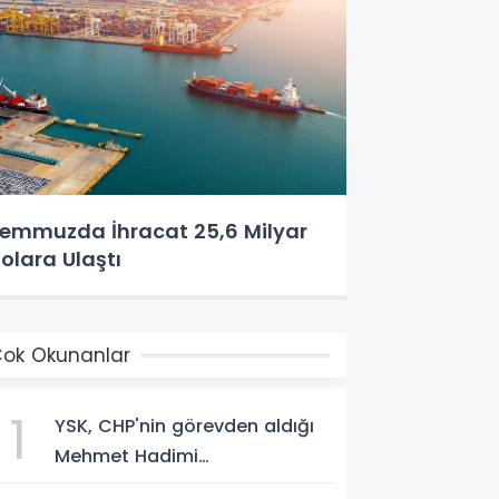
emmuzda İhracat 25,6 Milyar
olara Ulaştı
ok Okunanlar
1
YSK, CHP'nin görevden aldığı
Mehmet Hadimi
Yakupoğlu'nu, 'YENİ Parti'