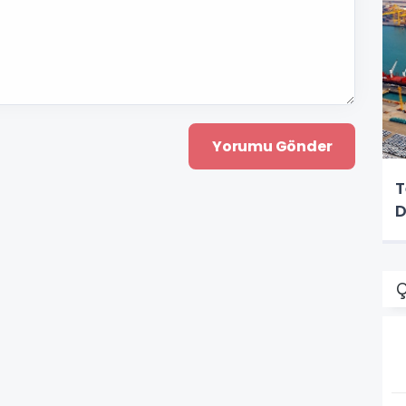
T
D
Ç