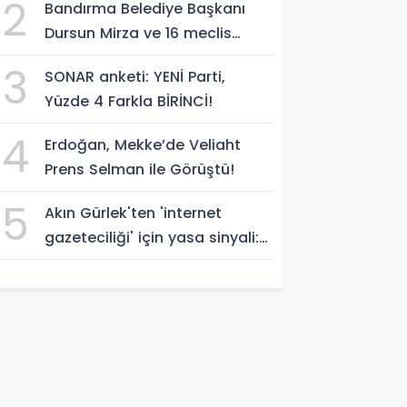
2
Bandırma Belediye Başkanı
temsilcisi olarak atadı!
Dursun Mirza ve 16 meclis
üyesi CHP'den YENİ Parti'ye
3
SONAR anketi: YENİ Parti,
geçti!
Yüzde 4 Farkla BİRİNCİ!
4
Erdoğan, Mekke’de Veliaht
Prens Selman ile Görüştü!
5
Akın Gürlek'ten 'internet
gazeteciliği' için yasa sinyali:
'Tek çatı altında toplanmalı'
dedi!