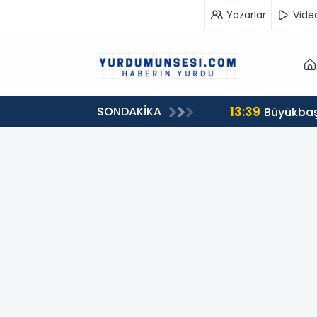
Yazarlar
Vide
13:39
SONDAKİKA
00 milyon 549 bin 594 TL. bağış
Büyükbaş 