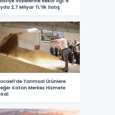
asfiye İhalelerine Rekor İlgi: 6
yda 2,7 Milyar TL’lik Satış
ocaeli’de Tarımsal Ürünlere
eğer Katan Merkez Hizmete
irdi