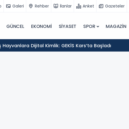
o
Galeri
Rehber
İlanlar
Anket
Gazeteler
GÜNCEL
EKONOMİ
SİYASET
SPOR
MAGAZİN
Hayvanlara Dijital Kimlik: GEKİS Kars’ta Başladı