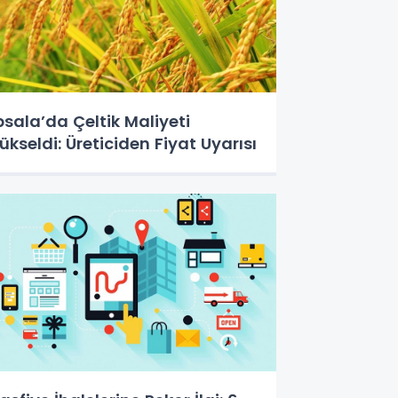
psala’da Çeltik Maliyeti
ükseldi: Üreticiden Fiyat Uyarısı