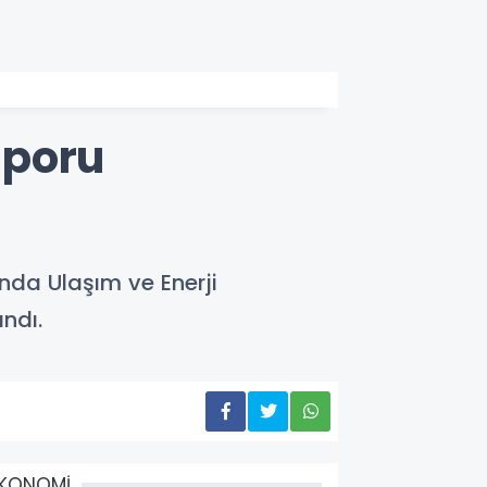
aporu
ında Ulaşım ve Enerji
ndı.
EKONOMİ