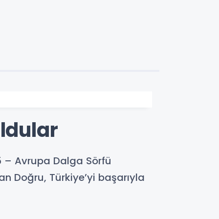
ldular
5 – Avrupa Dalga Sörfü
n Doğru, Türkiye’yi başarıyla