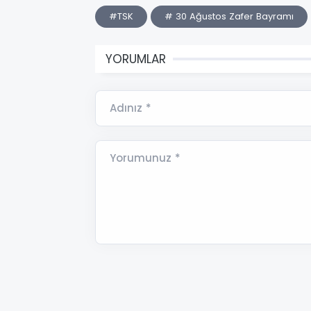
#TSK
# 30 Ağustos Zafer Bayramı
YORUMLAR
Adınız *
Yorumunuz *