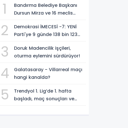
1
Bandırma Belediye Başkanı
Dursun Mirza ve 16 meclis
üyesi CHP'den YENİ Parti'ye
2
Demokrasi İMECESİ -7: YENİ
geçti!
Parti'ye 9 günde 138 bin 123
kişiden, 300 milyon 549 bin
3
Doruk Madencilik işçileri,
594 TL. bağış
oturma eylemini sürdürüyor!
4
Galatasaray - Villarreal maçı
hangi kanalda?
5
Trendyol 1. Lig’de 1. hafta
başladı, maç sonuçları ve
program!