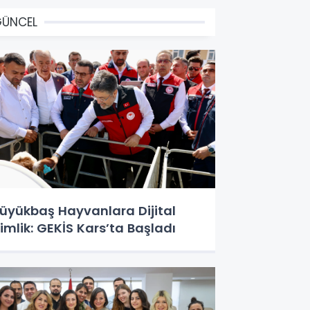
GÜNCEL
üyükbaş Hayvanlara Dijital
imlik: GEKİS Kars’ta Başladı