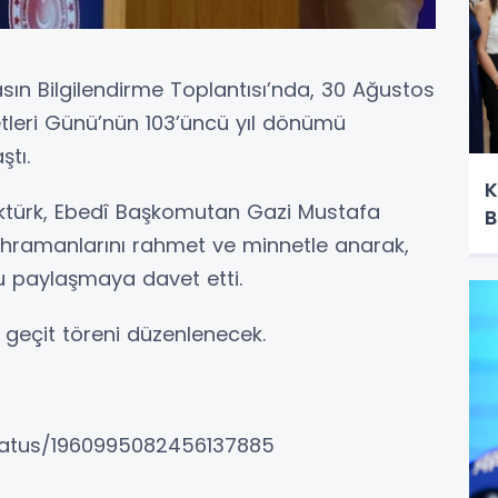
asın Bilgilendirme Toplantısı’nda, 30 Ağustos
etleri Günü’nün 103’üncü yıl dönümü
ştı.
K
Aktürk, Ebedî Başkomutan Gazi Mustafa
B
ahramanlarını rahmet ve minnetle anarak,
u paylaşmaya davet etti.
geçit töreni düzenlenecek.
tatus/1960995082456137885