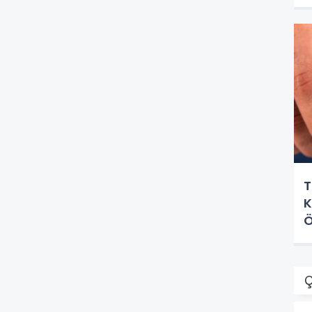
T
K
Ö
Ç