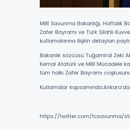
Millî Savunma Bakanlığı, Haftalık B
Zafer Bayramı ve Türk Silahlı Kuvv
kutlamalarına ilişkin detayları payla
Bakanlık sözcüsü Tuğamiral Zeki 
Kemal Atatürk ve Millî Mücadele k
tüm halkı Zafer Bayramı coşkusun
Kutlamalar kapsamında:Ankara’da 
https://twitter.com/tcsavunma/s