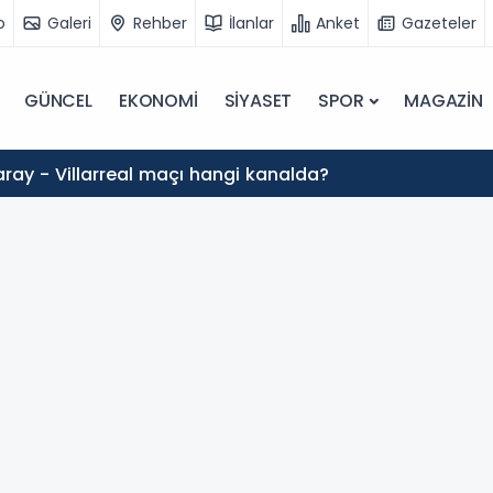
o
Galeri
Rehber
İlanlar
Anket
Gazeteler
GÜNCEL
EKONOMİ
SİYASET
SPOR
MAGAZİN
ray - Villarreal maçı hangi kanalda?