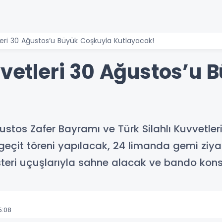
tleri 30 Ağustos’u Büyük Coşkuyla Kutlayacak!
vvetleri 30 Ağustos’u
stos Zafer Bayramı ve Türk Silahlı Kuvvetler
çit töreni yapılacak, 24 limanda gemi ziyaret
steri uçuşlarıyla sahne alacak ve bando kons
5:08