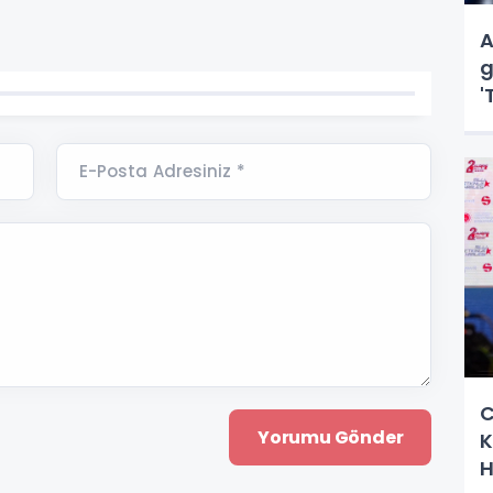
A
g
'
d
E-Posta Adresiniz *
C
K
H