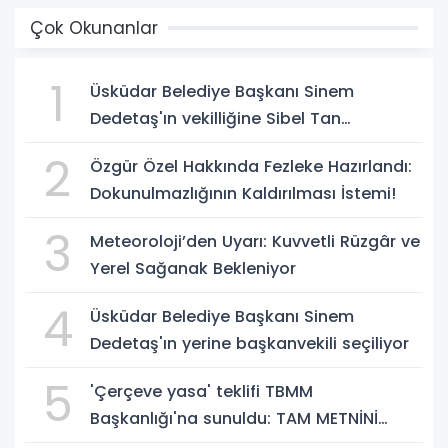
Çok Okunanlar
1
Üsküdar Belediye Başkanı Sinem
Dedetaş'ın vekilliğine Sibel Tan
Çetinkaya seçildi!
2
Özgür Özel Hakkında Fezleke Hazırlandı:
Dokunulmazlığının Kaldırılması İstemi!
3
Meteoroloji’den Uyarı: Kuvvetli Rüzgâr ve
Yerel Sağanak Bekleniyor
4
Üsküdar Belediye Başkanı Sinem
Dedetaş'ın yerine başkanvekili seçiliyor
5
'Çerçeve yasa' teklifi TBMM
Başkanlığı'na sunuldu: TAM METNİNİ
SUNUYORUZ