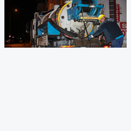
Sakarya Büyükşehir Belediyesi Su ve
Kanalizasyon İdaresi (SASKİ), Meteoroloji
Genel Müdürlüğü’nün kuvvetli yağış uyarısının
ardından gece boyunca sahada görev
yaparak vatandaşlardan gelen taleplere