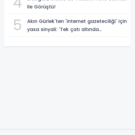
4
ile Görüştü!
5
Akın Gürlek'ten 'internet gazeteciliği' için
yasa sinyali: 'Tek çatı altında
toplanmalı' dedi!