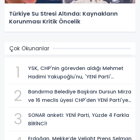
Türkiye Su Stresi Altında: Kaynakların
Korunması Kritik Öncelik
Çok Okunanlar
1
YSK, CHP'nin görevden aldığı Mehmet
Hadimi Yakupoğlu'nu, 'YENİ Parti'
temsilcisi olarak atadı!
2
Bandırma Belediye Başkanı Dursun Mirza
ve 16 meclis üyesi CHP'den YENİ Parti'ye
geçti!
3
SONAR anketi: YENİ Parti, Yüzde 4 Farkla
BİRİNCİ!
Erdoğan, Mekke’de Veliaht Prens Selman