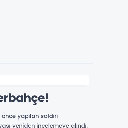
nerbahçe!
 önce yapılan saldırı
yası yeniden incelemeye alındı.