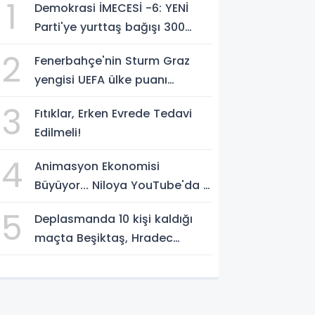
1
Demokrasi İMECESİ -6: YENİ
Parti'ye yurttaş bağışı 300
milyon liraya yaklaştı!
2
Fenerbahçe'nin Sturm Graz
yengisi UEFA ülke puanı
yükseltti!
3
Fıtıklar, Erken Evrede Tedavi
Edilmeli!
4
Animasyon Ekonomisi
Büyüyor... Niloya YouTube'da 7
Milyar Görüntülenmeye Ulaştı
5
Deplasmanda 10 kişi kaldığı
maçta Beşiktaş, Hradec
Kralove'i 1-0 yendi!