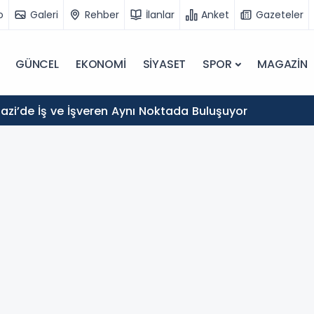
o
Galeri
Rehber
İlanlar
Anket
Gazeteler
GÜNCEL
EKONOMİ
SİYASET
SPOR
MAGAZİN
zi’de İş ve İşveren Aynı Noktada Buluşuyor