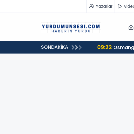
Yazarlar
Vide
09:22
SONDAKİKA
'de devam edeceğini açıkladı
Osmanga