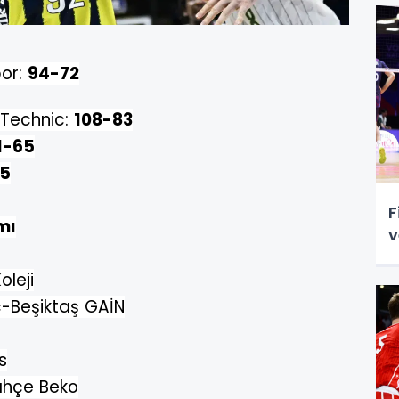
por:
94-72
Technic:
108-83
1-65
75
F
mı
v
leji
-Beşiktaş GAİN
s
ahçe Beko