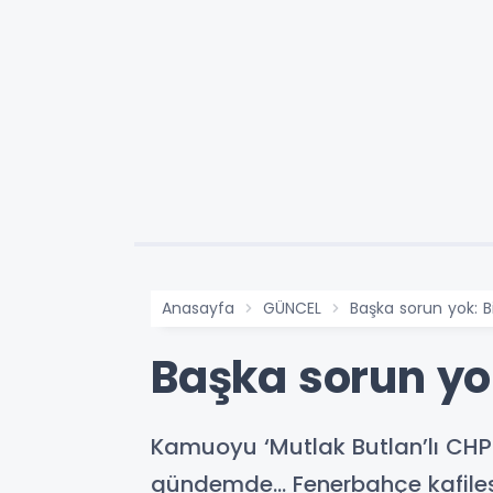
Anasayfa
GÜNCEL
Başka sorun yok: B
Başka sorun yok
Kamuoyu ‘Mutlak Butlan’lı CHP i
gündemde… Fenerbahçe kafilesin