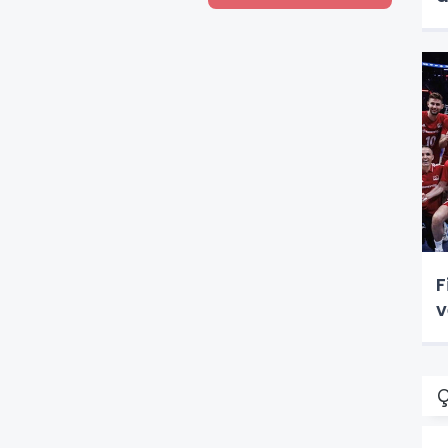
F
v
Ç