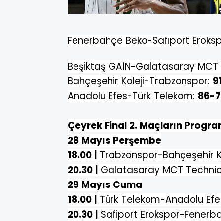
Fenerbahçe
Beko-Safiport Eroks
Beşiktaş
GAİN-
Galatasaray
MCT 
Bahçeşehir Koleji-Trabzonspor:
9
Anadolu Efes
-Türk Telekom:
86-
Çeyrek Final 2. Maçların Progra
28 Mayıs Perşembe
18.00 |
Trabzonspor-Bahçeşehir Ko
20.30 |
Galatasaray MCT Technic
29 Mayıs Cuma
18.00 |
Türk Telekom-
Anadolu Efe
20.30 |
Safiport Erokspor-Fenerb