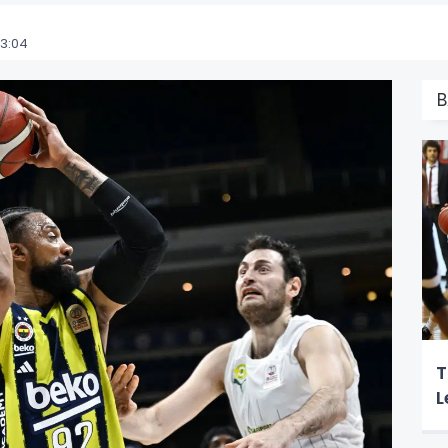
3:04
B
T
L