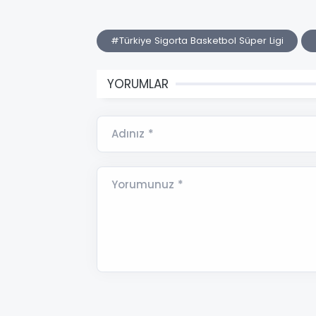
#Türkiye Sigorta Basketbol Süper Ligi
YORUMLAR
Adınız *
Yorumunuz *