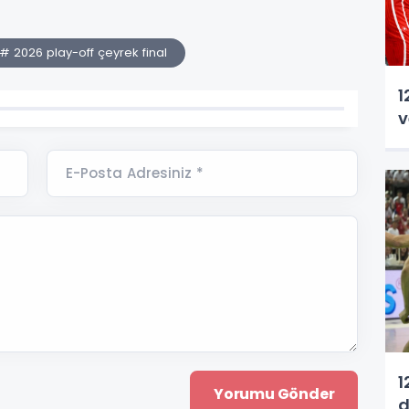
# 2026 play-off çeyrek final
1
v
E-Posta Adresiniz *
1
d