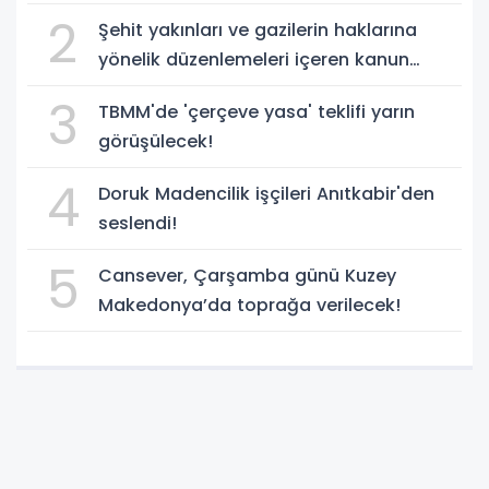
2
Şehit yakınları ve gazilerin haklarına
yönelik düzenlemeleri içeren kanun
teklifi, yasalaştı!
3
TBMM'de 'çerçeve yasa' teklifi yarın
görüşülecek!
4
Doruk Madencilik işçileri Anıtkabir'den
seslendi!
5
Cansever, Çarşamba günü Kuzey
Makedonya’da toprağa verilecek!