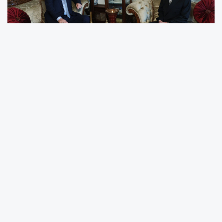
Cumhurbaşkanı ve AKP Genel
Başkanı Tayyip Erdoğan,
Birleşmiş Milletler (BM) 80.
Genel Kurulu'na katılmak ve
çeşitli temaslarda bulunmak
üzere ABD'nin New York
kentine geldi.
Erdoğan, BM Genel Kurulu için bulunduğu New