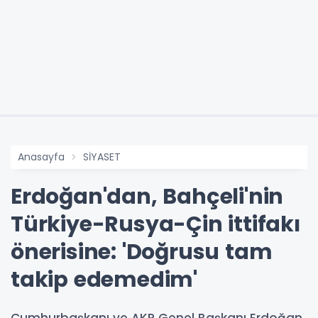
Anasayfa
SİYASET
Erdoğan'dan, Bahçeli'nin
Türkiye-Rusya-Çin ittifakı
önerisine: 'Doğrusu tam
takip edemedim'
Cumhurbaşkanı ve AKP Genel Başkanı Erdoğan,