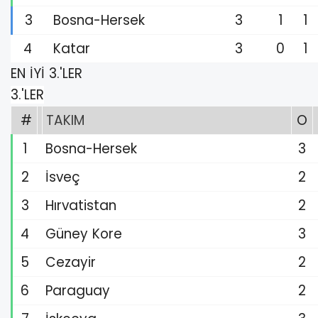
3
Bosna-Hersek
3
1
1
4
Katar
3
0
1
EN İYİ 3.'LER
3.'LER
#
TAKIM
O
1
Bosna-Hersek
3
2
İsveç
2
3
Hırvatistan
2
4
Güney Kore
3
5
Cezayir
2
6
Paraguay
2