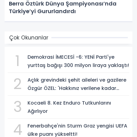
Berra Öztürk Dünya Şampiyonası’nda
Türkiye’yi Gururlandırdı
Çok Okunanlar
1
Demokrasi İMECESİ -6: YENİ Parti'ye
yurttaş bağışı 300 milyon liraya yaklaştı!
2
Açlık grevindeki şehit aileleri ve gazilere
Özgür ÖZEL: 'Hakkınız verilene kadar
yanınızdayız'
3
Kocaeli 8. Kez Enduro Tutkunlarını
Ağırlıyor
4
Fenerbahçe'nin Sturm Graz yengisi UEFA
ülke puanı yükseltti!