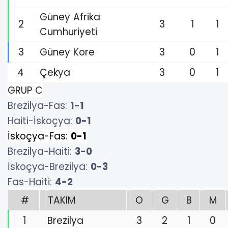
Güney Afrika
2
3
1
1
Cumhuriyeti
3
Güney Kore
3
0
1
4
Çekya
3
0
1
GRUP C
Brezilya-Fas:
1-1
Haiti-İskoçya:
0-1
İskoçya-Fas:
0-1
Brezilya-Haiti:
3-0
İskoçya-Brezilya:
0-3
Fas-Haiti:
4-2
#
TAKIM
O
G
B
M
1
Brezilya
3
2
1
0