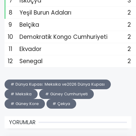
7
İskoçya
3
8
Yeşil Burun Adaları
2
9
Belçika
2
10
Demokratik Kongo Cumhuriyeti
2
11
Ekvador
2
12
Senegal
2
# Dünya Kupası: Meksika ve2026 Dünya Kupası
# Meksika
# Güney Cumhuriyeti
# Güney Kore
# Çekya
YORUMLAR