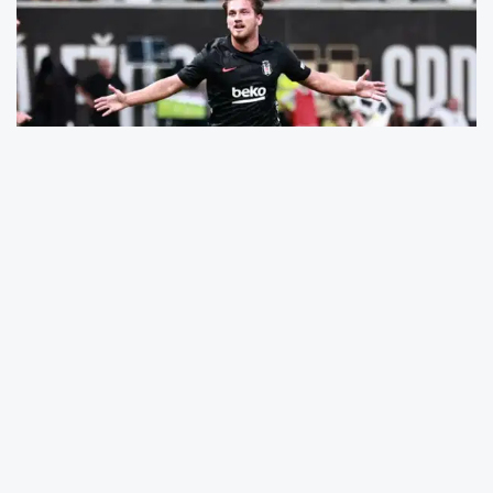
Deplasmanda 10 kişi kaldığı maçta
Beşiktaş, Hradec Kralove'i 1-0 yendi!