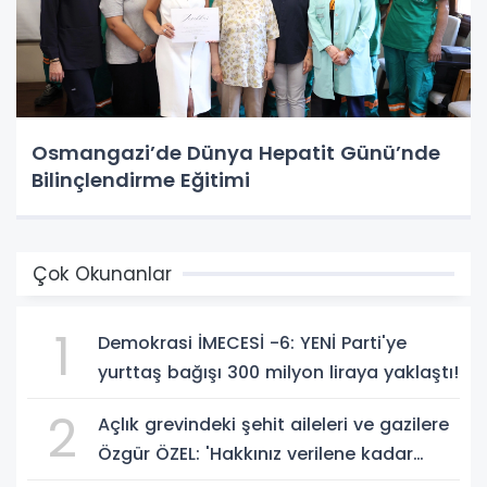
Osmangazi’de Dünya Hepatit Günü’nde
Bilinçlendirme Eğitimi
Çok Okunanlar
1
Demokrasi İMECESİ -6: YENİ Parti'ye
yurttaş bağışı 300 milyon liraya yaklaştı!
2
Açlık grevindeki şehit aileleri ve gazilere
Özgür ÖZEL: 'Hakkınız verilene kadar
yanınızdayız'