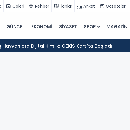
o
Galeri
Rehber
İlanlar
Anket
Gazeteler
GÜNCEL
EKONOMİ
SİYASET
SPOR
MAGAZİN
Hayvanlara Dijital Kimlik: GEKİS Kars’ta Başladı