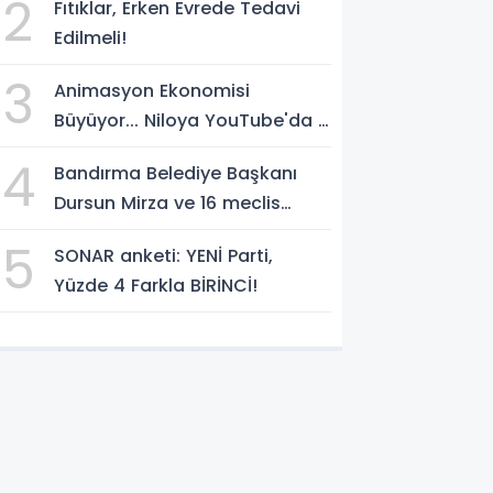
2
Fıtıklar, Erken Evrede Tedavi
temsilcisi olarak atadı!
Edilmeli!
3
Animasyon Ekonomisi
Büyüyor... Niloya YouTube'da 7
Milyar Görüntülenmeye Ulaştı
4
Bandırma Belediye Başkanı
Dursun Mirza ve 16 meclis
üyesi CHP'den YENİ Parti'ye
5
SONAR anketi: YENİ Parti,
geçti!
Yüzde 4 Farkla BİRİNCİ!