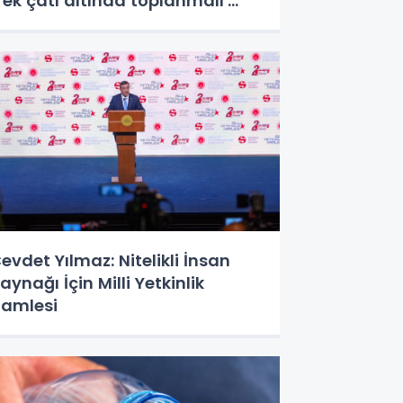
Tek çatı altında toplanmalı'
edi!
evdet Yılmaz: Nitelikli İnsan
aynağı İçin Milli Yetkinlik
amlesi