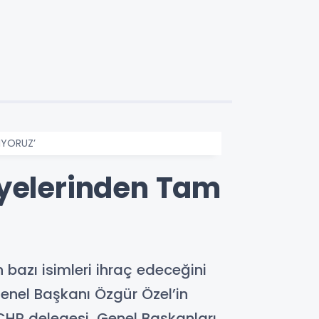
IYORUZ’
Üyelerinden Tam
n bazı isimleri ihraç edeceğini
enel Başkanı Özgür Özel’in
CHP delegesi, Genel Başkanları