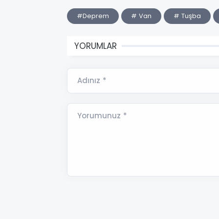
#Deprem
# Van
# Tuşba
YORUMLAR
Adınız *
Yorumunuz *