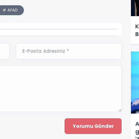
# AFAD
K
B
E-Posta Adresiniz *
A
g