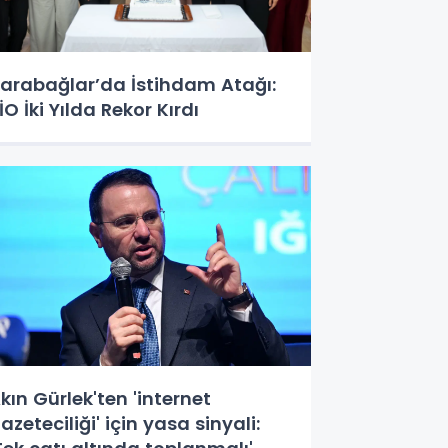
arabağlar’da İstihdam Atağı:
İO İki Yılda Rekor Kırdı
kın Gürlek'ten 'internet
azeteciliği' için yasa sinyali: