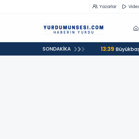
Yazarlar
Vide
13:39
SONDAKİKA
00 milyon 549 bin 594 TL. bağış
Büyükbaş 