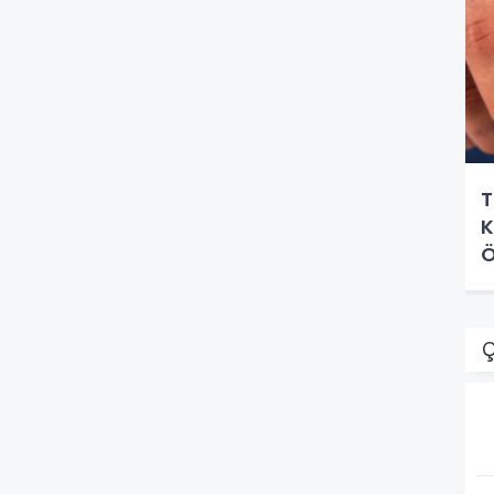
T
K
Ö
Ç