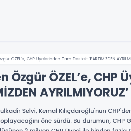
Özgür ÖZEL’e, CHP Üyelerinden Tam Destek: ‘PARTİMİZDEN AYRILM
en Özgür ÖZEL’e, CHP 
MİZDEN AYRILMIYORUZ’
bdulkadir Selvi, Kemal Kılıçdaroğlu'nun CHP'de
 toplayacağını öne sürdü. Bu durumun, CHP G
düşünen 2 milyon CHP Üyesi ile binden fazla 