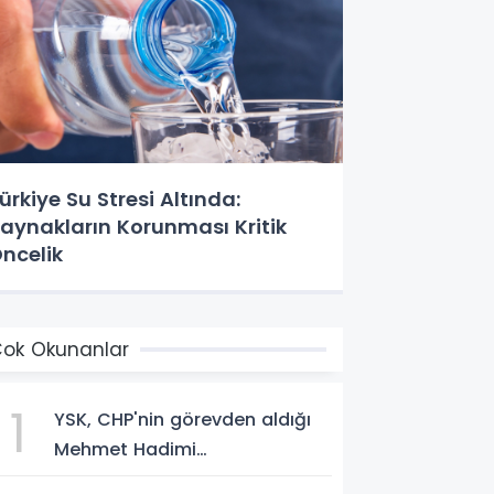
ürkiye Su Stresi Altında:
aynakların Korunması Kritik
ncelik
ok Okunanlar
1
YSK, CHP'nin görevden aldığı
Mehmet Hadimi
Yakupoğlu'nu, 'YENİ Parti'