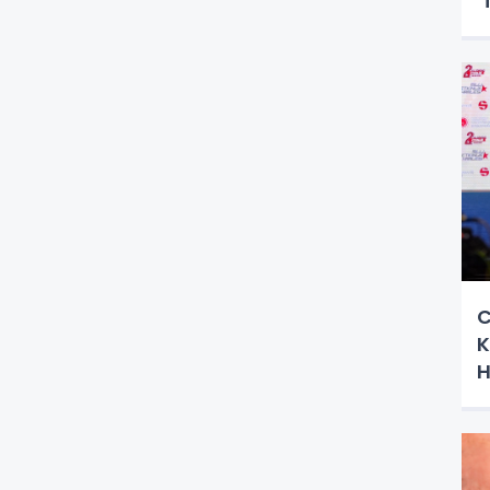
'
d
C
K
H