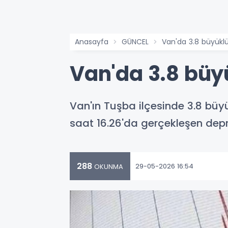
Anasayfa
GÜNCEL
Van'da 3.8 büyük
Van'da 3.8 bü
Van'ın Tuşba ilçesinde 3.8 bü
saat 16.26'da gerçekleşen deprem
288
29-05-2026 16:54
OKUNMA