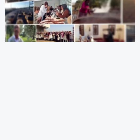
Ticaret Bakanlığı, Türkiye’nin 81 ilinden üretici
ve kadın kooperatiflerini, 6. Türkiye
Kooperatifler Fuarı’nda bir araya getiriyor.
28-31 Ağustos 2025 tarihlerinde Erzurum
Recep Tayyip Erdoğan Fuar Merkezi’nde
düzenlenecek fuar, Birleşmiş Milletler’in 2025’i