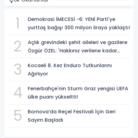
1
Demokrasi İMECESİ -6: YENİ Parti'ye
yurttaş bağışı 300 milyon liraya yaklaştı!
2
Açlık grevindeki şehit aileleri ve gazilere
Özgür ÖZEL: 'Hakkınız verilene kadar
yanınızdayız'
3
Kocaeli 8. Kez Enduro Tutkunlarını
Ağırlıyor
4
Fenerbahçe'nin Sturm Graz yengisi UEFA
ülke puanı yükseltti!
5
Bornova’da Reçel Festivali İçin Geri
Sayım Başladı