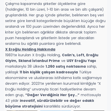
Çalışma kapsamında şirketler ölçeklerine göre
(holdingler, 10 bin üzeri, 1-10 bin arası ve bin altı çalışanlı)
gruplandırıldı. Her grup içinde şirketler, belirlenen beş veri
setine göre kendi kategorilerinde büyükten küçüğe doğru
sıralandı ve 100 puan üzerinden değerlendirildi. Ayrıca her
kriter için belirlenen ağırlıklar dikkate alınarak toplam
puan hesaplandı ve şirketlerin listede yer alacakları
sıralama bu ağırlıklı puanlara göre belirlendi.
X Eroğlu Holding Hakkında
1983’te kurulan X Eroğlu Holding,
Colin’s, Loft, Eroğlu
Giyim,
Skland İstanbul Prime
ve
USY Eroğlu Yapı
markalarıyla 38 ülkede
1.260 satış noktasına
sahip,
yaklaşık
11 bin kişilik çalışan kadrosuyla
Türkiye
ekonomisine ve uluslararası istihdama katkı sağlamaya
devam ediyor. 2023’te yenilenen kurumsal kimliğiyle “X
Eroğlu Holding” unvanıyla ticari faaliyetlerine devam
eden grup,
“Değer Verdiğiniz Her Şey…”
mottosuyla
43 yıldır
inovatif, sürdürülebilir ve değer odaklı
büyüme stratejisini
kararlılıkla sürdürüyor.