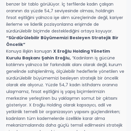
benzer bir tablo görülüyor. İç terfilerde kadın çalışan
oranının da yüzde 54,7 seviyesinde olması, holdingin
fırsat eşitliğini yalnızca işe alım süreçlerinde değil, kariyer
ilerleme ve liderlik pozisyonlarına erişimde de
sürdürülebilir biçimde desteklediğini ortaya koyuyor.
“Sürdürülebilir Büyümemizi Besleyen Stratejik Bir
Öncelik”
Konuya ilişkin konuşan
X Eroğlu Holding Yönetim
Kurulu Başkanı
Şahin Eroğlu,
“Kadınların iş gücüne
katılımını yalnızca bir farkındalık alanı olarak değil, kurum
genelinde sahiplenilmiş, ölçülebilir hedeflerle yönetilen ve
sürdürülebilir büyümemizi besleyen stratejik bir öncelik
olarak ele alıyoruz. Yüzde 54,7 kadın istihdamı oranına
ulaşmamız, fırsat eşitliğini iş yapış biçimlerimizin
merkezine yerleştiren bu yaklaşımın somut bir çıktısını
gösteriyor. X Eroğlu Holding olarak kapsayıcı, adil ve
yetkinlik temelli bir organizasyon yapısını güçlendirirken;
kadınların tüm kademelerde özellikle karar alma
mekanizmalarında daha güçlü temsil edilmesini stratejik