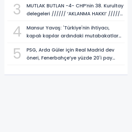
3
MUTLAK BUTLAN -4- CHP’nin 38. Kurultay
delegeleri ////// ‘AKLANMA HAKKI’ //////
istemeli! Rasim AKKAYA yazdı...
4
Mansur Yavaş: 'Türkiye'nin ihtiyacı,
kapalı kapılar ardındaki mutabakatlar
değil'
5
PSG, Arda Güler için Real Madrid dev
öneri, Fenerbahçe’ye yüzde 20'i pay
gelebilir!