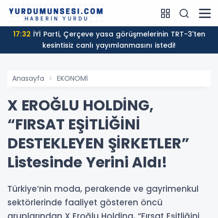
17:32
İYİ Parti, Çerçeve yasa görüşmelerinin TRT-3'ten
kesintisiz canlı yayımlanmasını istedi!
Anasayfa
EKONOMİ
X EROĞLU HOLDİNG,
“FIRSAT EŞİTLİĞİNİ
DESTEKLEYEN ŞİRKETLER”
Listesinde Yerini Aldı!
Türkiye’nin moda, perakende ve gayrimenkul
sektörlerinde faaliyet gösteren öncü
gruplarından X Eroğlu Holding, “Fırsat Eşitliğini