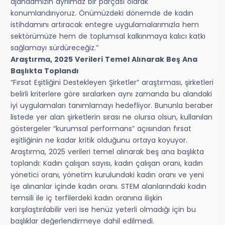
ajandamızın ayrılmaz bir parçası olarak
konumlandırıyoruz. Önümüzdeki dönemde de kadın
istihdamını artıracak entegre uygulamalarımızla hem
sektörümüze hem de toplumsal kalkınmaya kalıcı katkı
sağlamayı sürdüreceğiz.”
Araştırma, 2025 Verileri Temel Alınarak Beş Ana
Başlıkta Toplandı
“Fırsat Eşitliğini Destekleyen Şirketler” araştırması, şirketleri
belirli kriterlere göre sıralarken aynı zamanda bu alandaki
iyi uygulamaları tanımlamayı hedefliyor. Bununla beraber
listede yer alan şirketlerin sırası ne olursa olsun, kullanılan
göstergeler “kurumsal performans” açısından fırsat
eşitliğinin ne kadar kritik olduğunu ortaya koyuyor.
Araştırma, 2025 verileri temel alınarak beş ana başlıkta
toplandı: Kadın çalışan sayısı, kadın çalışan oranı, kadın
yönetici oranı, yönetim kurulundaki kadın oranı ve yeni
işe alınanlar içinde kadın oranı. STEM alanlarındaki kadın
temsili ile iç terfilerdeki kadın oranına ilişkin
karşılaştırılabilir veri ise henüz yeterli olmadığı için bu
başlıklar değerlendirmeye dahil edilmedi.