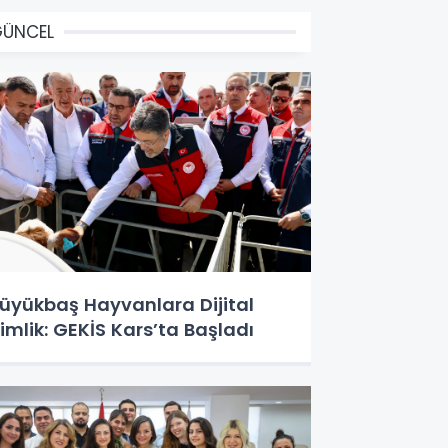
GÜNCEL
üyükbaş Hayvanlara Dijital
imlik: GEKİS Kars’ta Başladı