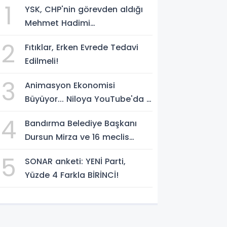
1
YSK, CHP'nin görevden aldığı
Mehmet Hadimi
Yakupoğlu'nu, 'YENİ Parti'
2
Fıtıklar, Erken Evrede Tedavi
temsilcisi olarak atadı!
Edilmeli!
3
Animasyon Ekonomisi
Büyüyor... Niloya YouTube'da 7
Milyar Görüntülenmeye Ulaştı
4
Bandırma Belediye Başkanı
Dursun Mirza ve 16 meclis
üyesi CHP'den YENİ Parti'ye
5
SONAR anketi: YENİ Parti,
geçti!
Yüzde 4 Farkla BİRİNCİ!