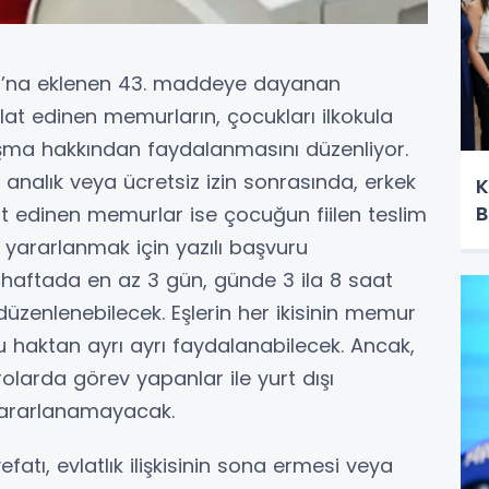
nu’na eklenen 43. maddeye dayanan
t edinen memurların, çocukları ilkokula
şma hakkından faydalanmasını düzenliyor.
nalık veya ücretsiz izin sonrasında, erkek
K
B
at edinen memurlar ise çocuğun fiilen teslim
n yararlanmak için yazılı başvuru
 haftada en az 3 gün, günde 3 ila 8 saat
üzenlenebilecek. Eşlerin her ikisinin memur
 haktan ayrı ayrı faydalanabilecek. Ancak,
larda görev yapanlar ile yurt dışı
 yararlanamayacak.
atı, evlatlık ilişkisinin sona ermesi veya