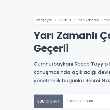
Anasayfa
GÜNCEL
Yarı Zamanlı Çalış
Yarı Zamanlı Ç
Geçerli
Cumhurbaşkanı Recep Tayyip Er
konuşmasında açıkladığı devlet
yönetmelik bugünkü Resmi Gaze
330
18-07-2025 09:00
OKUNMA