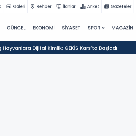
o
Galeri
Rehber
İlanlar
Anket
Gazeteler
GÜNCEL
EKONOMİ
SİYASET
SPOR
MAGAZİN
Hayvanlara Dijital Kimlik: GEKİS Kars’ta Başladı