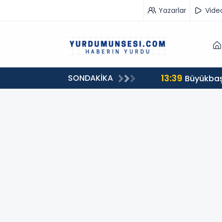
Yazarlar
Vide
13:39
SONDAKİKA
00 milyon 549 bin 594 TL. bağış
Büyükbaş 