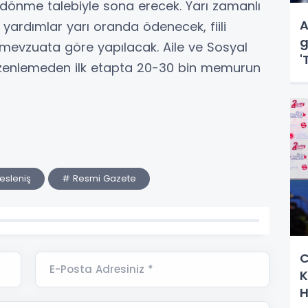
nme talebiyle sona erecek. Yarı zamanlı
A
ardımlar yarı oranda ödenecek, fiili
g
i mevzuata göre yapılacak. Aile ve Sosyal
'
düzenlemeden ilk etapta 20-30 bin memurun
d
esleniş
# Resmi Gazete
C
E-Posta Adresiniz *
K
H