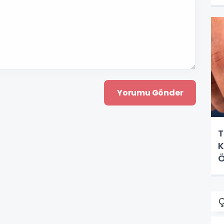
T
K
Ö
Ç