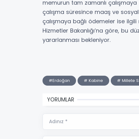
memurun tam zamanlı çalışmaya dö
çalışma süresince maaş ve sosyal y
çalışmaya bağlı ödemeler ise ilgil
Hizmetler Bakanlığı’na göre, bu 
yararlanması bekleniyor.
#Erdoğan
# Kabine
# Millete S
YORUMLAR
Adınız *