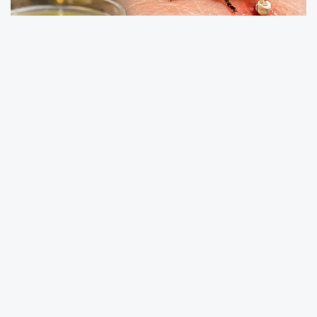
Tarım ve Orman Bakanlığı tarafından
hazırlanan "Arı Zehrinin Toplanmasına İlişkin
Yönetmelik", bugünkü Resmî Gazete'de
yayımlanarak yürürlüğe girdi.
Yönetmelikle, bal arılarından elde edilen ham
arı zehrinin teknik kurallara uygun, izlenebilir ve
denetimli şekilde üretilmesine yönelik kapsamlı
düzenlemeler hayata geçirildi.