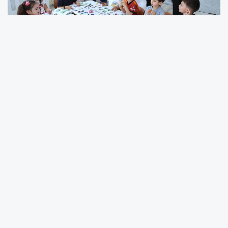
Artvin'de Vali Ergün, ilk olarak Fatih Sultan
Mehmet İlkokulu ve Ortaokulu Harezmi Eğitim
Modeli yıl sonu sergisinin açılışını yaparak,
stantları gezdi.
Ergün, daha sonra Arhavi Halk Eğitimi Merkezi
yıl sonu sergisinin de açılışına yaparak burada
sergilenen el emeği göz nuru ürünleri inceledi.
Yıl boyunca merkezdeki çeşitli kurslara katılan