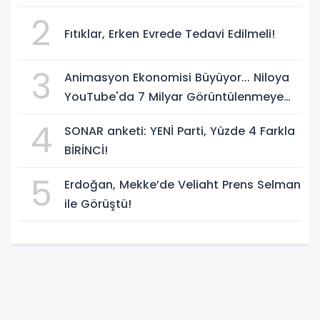
temsilcisi olarak atadı!
2
Fıtıklar, Erken Evrede Tedavi Edilmeli!
3
Animasyon Ekonomisi Büyüyor... Niloya
YouTube'da 7 Milyar Görüntülenmeye
Ulaştı
4
SONAR anketi: YENİ Parti, Yüzde 4 Farkla
BİRİNCİ!
5
Erdoğan, Mekke’de Veliaht Prens Selman
ile Görüştü!