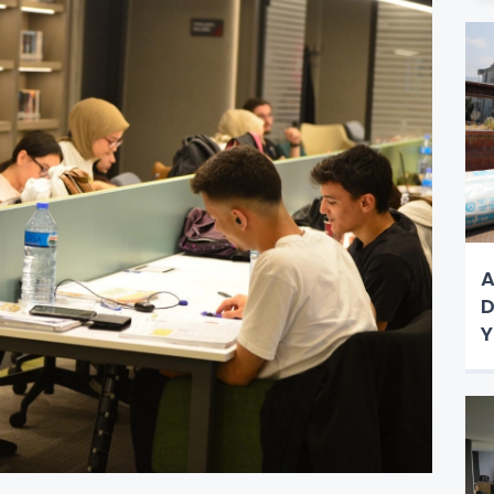
A
D
Y