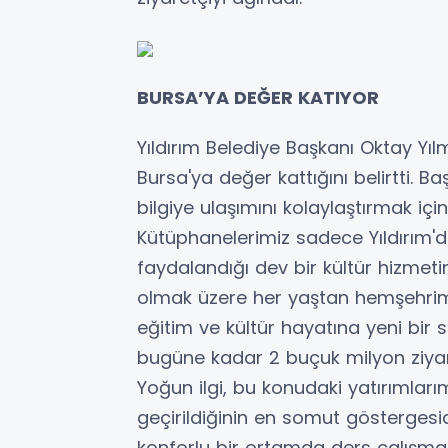
BURSA’YA DEĞER KATIYOR
Yıldırım Belediye Başkanı Oktay Yıl
Bursa'ya değer kattığını belirtti. B
bilgiye ulaşımını kolaylaştırmak içi
Kütüphanelerimiz sadece Yıldırım'd
faydalandığı dev bir kültür hizmet
olmak üzere her yaştan hemşehrimi
eğitim ve kültür hayatına yeni bir
bugüne kadar 2 buçuk milyon ziyar
Yoğun ilgi, bu konudaki yatırımlar
geçirildiğinin en somut göstergesi
konforlu bir ortamda ders çalışm