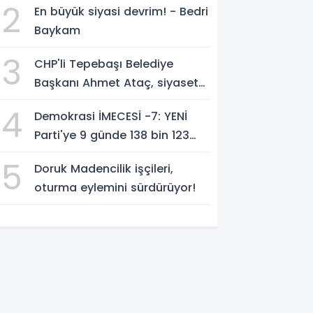
2
En büyük siyasi devrim! - Bedri
geçti!
Baykam
3
CHP'li Tepebaşı Belediye
Başkanı Ahmet Ataç, siyasete
YENİ Parti'de devam edeceğini
4
Demokrasi İMECESİ -7: YENİ
açıkladı
Parti'ye 9 günde 138 bin 123
kişiden, 300 milyon 549 bin
5
Doruk Madencilik işçileri,
594 TL. bağış
oturma eylemini sürdürüyor!