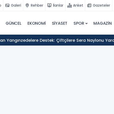
o
Galeri
Rehber
İlanlar
Anket
Gazeteler
GÜNCEL
EKONOMİ
SİYASET
SPOR
MAGAZİN
an Yangınzedelere Destek: Çiftçilere Sera Naylonu Yar