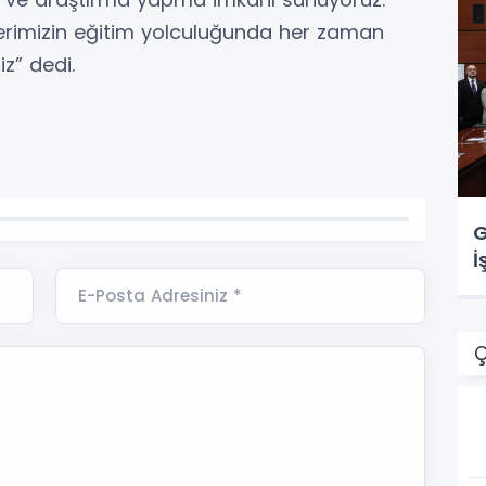
erimizin eğitim yolculuğunda her zaman
z” dedi.
G
İ
E-Posta Adresiniz *
Ç