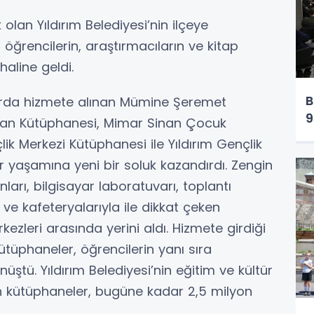
 olan Yıldırım Belediyesi’nin ilçeye
öğrencilerin, araştırmacıların ve kitap
haline geldi.
B
t arda hizmete alınan Mümine Şeremet
9
an Kütüphanesi, Mimar Sinan Çocuk
ik Merkezi Kütüphanesi ile Yıldırım Gençlik
r yaşamına yeni bir soluk kazandırdı. Zengin
nları, bilgisayar laboratuvarı, toplantı
i ve kafeteryalarıyla ile dikkat çeken
ezleri arasında yerini aldı. Hizmete girdiği
tüphaneler, öğrencilerin yanı sıra
üştü. Yıldırım Belediyesi’nin eğitim ve kültür
n kütüphaneler, bugüne kadar 2,5 milyon