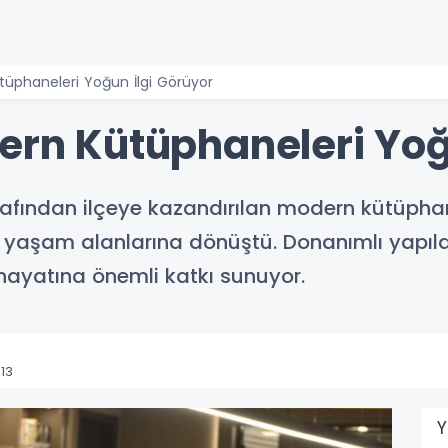
ütüphaneleri Yoğun İlgi Görüyor
dern Kütüphaneleri Yoğ
arafından ilçeye kazandırılan modern kütüphan
ği yaşam alanlarına dönüştü. Donanımlı yapıla
 hayatına önemli katkı sunuyor.
13
Y