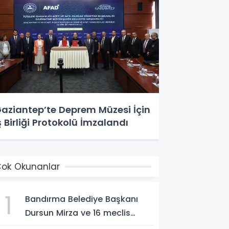
aziantep’te Deprem Müzesi İçin
ş Birliği Protokolü İmzalandı
ok Okunanlar
1
Bandırma Belediye Başkanı
Dursun Mirza ve 16 meclis
üyesi CHP'den YENİ Parti'ye