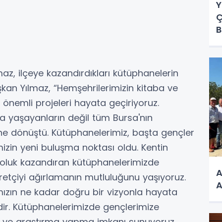
Y
Ç
B
maz, ilçeye kazandırdıkları kütüphanelerin
aşkan Yılmaz, “Hemşehrilerimizin kitaba ve
n önemli projeleri hayata geçiriyoruz.
a yaşayanların değil tüm Bursa'nın
ine dönüştü. Kütüphanelerimiz, başta gençler
zin yeni buluşma noktası oldu. Kentin
 soluk kazandıran kütüphanelerimizde
A
etçiyi ağırlamanın mutluluğunu yaşıyoruz.
A
ımızın ne kadar doğru bir vizyonla hayata
dir. Kütüphanelerimizde gençlerimize
a ve araştırma yapma imkanı sunuyoruz.