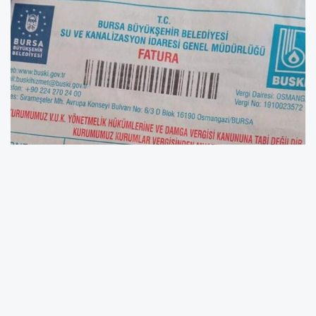
Bursa Büyükşehir Belediyesi Meclis Toplantı
Salonu’nda gerçekleştirilen BUSKİ Genel
Kurulu’na, Büyükşehir Belediyesi bürokratları,
meclis üyeleri ve BUSKİ yöneticileri katıldı.
Gündem maddelerinin görüşüldüğü genel
kurulda, su tarifesi kademe değişikliği ile evsel