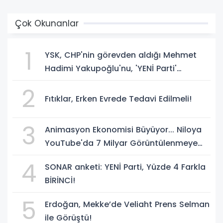
Çok Okunanlar
1
YSK, CHP'nin görevden aldığı Mehmet
Hadimi Yakupoğlu'nu, 'YENİ Parti'
temsilcisi olarak atadı!
2
Fıtıklar, Erken Evrede Tedavi Edilmeli!
3
Animasyon Ekonomisi Büyüyor... Niloya
YouTube'da 7 Milyar Görüntülenmeye
Ulaştı
4
SONAR anketi: YENİ Parti, Yüzde 4 Farkla
BİRİNCİ!
5
Erdoğan, Mekke’de Veliaht Prens Selman
ile Görüştü!