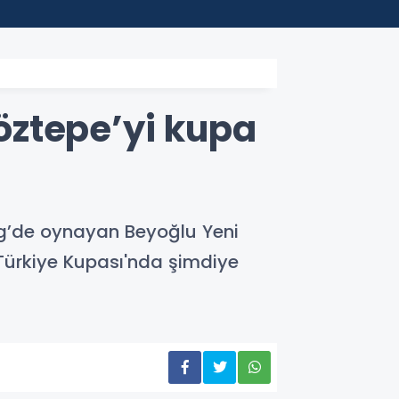
18:44
Avcıla
Göztepe’yi kupa
ig’de oynayan Beyoğlu Yeni
 Türkiye Kupası'nda şimdiye