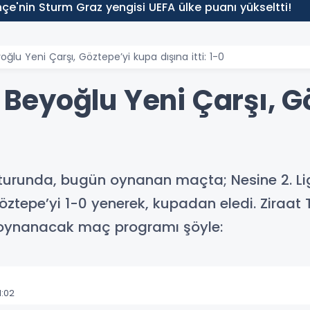
çe'nin Sturm Graz yengisi UEFA ülke puanı yükseltti!
yoğlu Yeni Çarşı, Göztepe’yi kupa dışına itti: 1-0
bi Beyoğlu Yeni Çarşı, 
e turunda, bugün oynanan maçta; Nesine 2. L
Göztepe’yi 1-0 yenerek, kupadan eledi. Ziraat
 oynanacak maç programı şöyle:
1:02