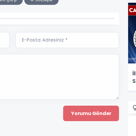
E-Posta Adresiniz *
İ
S
Ç