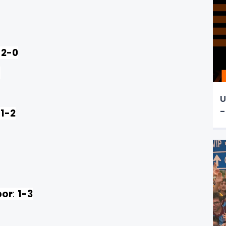
:
2-0
1
U
-
:
1-2
por
:
1-3