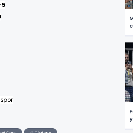
-5
0
M
c
aspor
F
y
ni Çarşı
# Göztepe