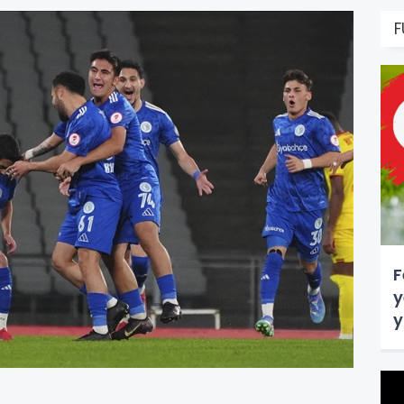
F
F
y
y