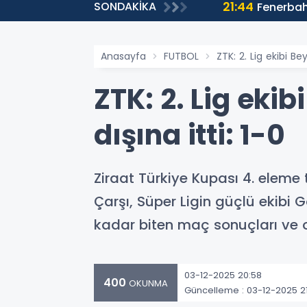
21:44
SONDAKİKA
a yaklaştı!
Fenerbah
Anasayfa
FUTBOL
ZTK: 2. Lig ekibi Be
ZTK: 2. Lig eki
dışına itti: 1-0
Ziraat Türkiye Kupası 4. elem
Çarşı, Süper Ligin güçlü ekibi 
kadar biten maç sonuçları ve
03-12-2025 20:58
400
OKUNMA
Güncelleme : 03-12-2025 2