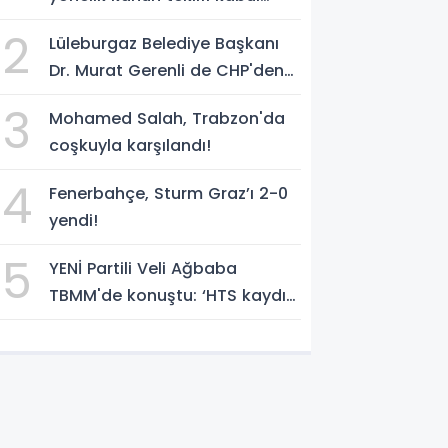
edildi
2
Lüleburgaz Belediye Başkanı
Dr. Murat Gerenli de CHP'den
istifa etti
3
Mohamed Salah, Trabzon'da
coşkuyla karşılandı!
4
Fenerbahçe, Sturm Graz’ı 2-0
yendi!
5
YENİ Partili Veli Ağbaba
TBMM'de konuştu: ‘HTS kaydı
varsa idam edilmeye razıyım’