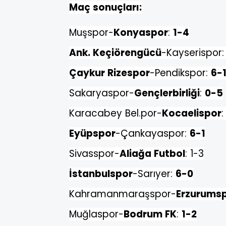
Maç sonuçları:
Muşspor-
Konyaspor
:
1-4
Ank. Keçiörengücü
-Kayserispor
Çaykur Rizespor
-Pendikspor:
6-
Sakaryaspor-
Gençlerbirliği
:
0-5
Karacabey Bel.por-
Kocaelispor
Eyüpspor
-Çankayaspor:
6-1
Sivasspor-
Aliağa Futbol
: 1-3
İstanbulspor
-Sarıyer:
6-0
Kahramanmaraşspor-
Erzurums
Muğlaspor-
Bodrum FK
:
1-2