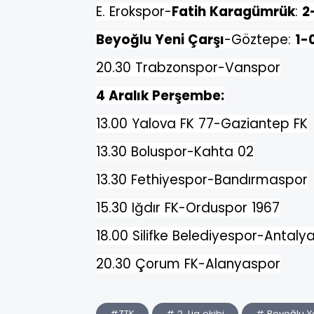
E. Erokspor-
Fatih Karagümrük
:
2
Beyoğlu Yeni Çarşı
-Göztepe:
1-
20.30 Trabzonspor-Vanspor
4 Aralık Perşembe:
13.00 Yalova FK 77-Gaziantep FK
13.30 Boluspor-Kahta 02
13.30 Fethiyespor-Bandırmaspor
15.30 Iğdır FK-Orduspor 1967
18.00 Silifke Belediyespor-Antaly
20.30 Çorum FK-Alanyaspor
#ZTK
# 2. Lig ekibi
# Beyoğlu Ye