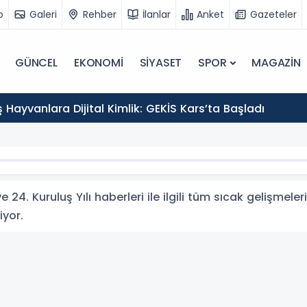
o
Galeri
Rehber
İlanlar
Anket
Gazeteler
GÜNCEL
EKONOMİ
SİYASET
SPOR
MAGAZİN
Hayvanlara Dijital Kimlik: GEKİS Kars’ta Başladı
e 24. Kuruluş Yılı haberleri ile ilgili tüm sıcak gelişmele
iyor.