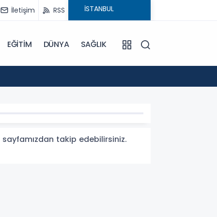
İletişim
RSS
EĞİTİM
DÜNYA
SAĞLIK
12:31
Antalya
ri sayfamızdan takip edebilirsiniz.