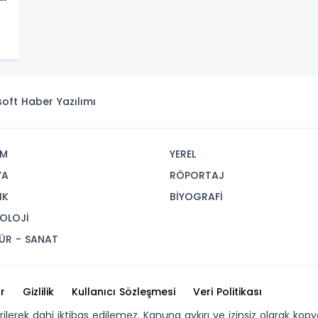
isoft
Haber Yazılımı
İM
YEREL
YA
RÖPORTAJ
IK
BİYOGRAFİ
OLOJİ
ÜR - SANAT
r
Gizlilik
Kullanıcı Sözleşmesi
Veri Politikası
erilerek dahi iktibas edilemez. Kanuna aykırı ve izinsiz olarak 