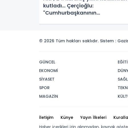
kutladı… Çerçioğlu:
"Cumhurbaşkanının
himayelerinde"
© 2026 Tüm hakları saklıdır. Sistem : Gaz
GÜNCEL
EĞİT
EKONOMİ
DÜN
SİYASET
SAĞL
SPOR
TEKN
MAGAZİN
KÜLT
İletişim
Künye
Yayın İlkeleri
Kuralla
Haber içerikleri izin alınmadan, kaynak göst