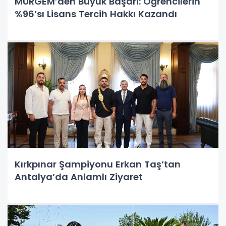
MURGEM’den Büyük Başarı: Öğrencilerin
%96’sı Lisans Tercih Hakkı Kazandı
Kırkpınar Şampiyonu Erkan Taş’tan
Antalya’da Anlamlı Ziyaret