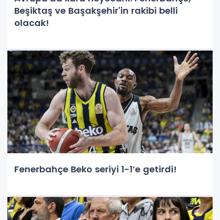
Beşiktaş ve Başakşehir'in rakibi belli
olacak!
Fenerbahçe Beko seriyi 1-1’e getirdi!