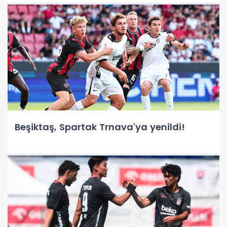
Beşiktaş, Spartak Trnava'ya yenildi!