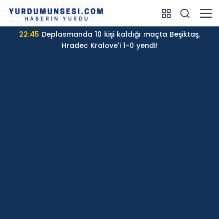
22:09
Demokrasi İMECESİ -6: YENİ Parti'ye yurttaş bağışı
300 milyon liraya yaklaştı!