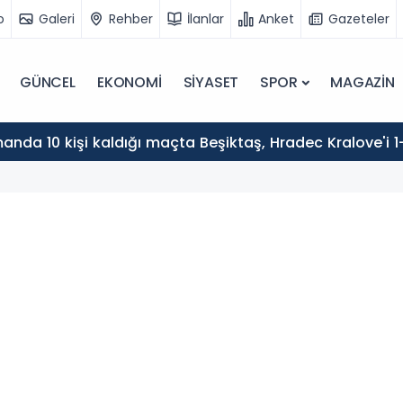
o
Galeri
Rehber
İlanlar
Anket
Gazeteler
GÜNCEL
EKONOMİ
SİYASET
SPOR
MAGAZİN
nda 10 kişi kaldığı maçta Beşiktaş, Hradec Kralove'i 1