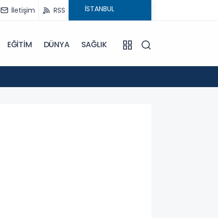
İletişim
RSS
EĞİTİM
DÜNYA
SAĞLIK
22:45
Depla