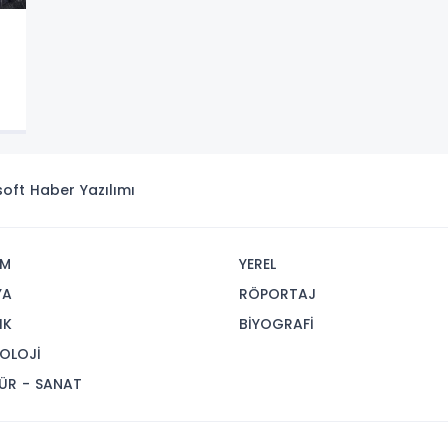
isoft
Haber Yazılımı
İM
YEREL
YA
RÖPORTAJ
IK
BİYOGRAFİ
OLOJİ
ÜR - SANAT