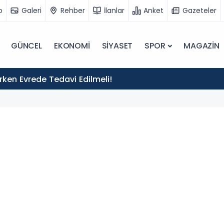
o
Galeri
Rehber
İlanlar
Anket
Gazeteler
GÜNCEL
EKONOMİ
SİYASET
SPOR
MAGAZİN
 Erken Evrede Tedavi Edilmeli!