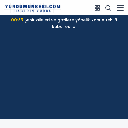
00:24
Mohamed Salah, Trabzon'da coşkuyla
karşılandı!