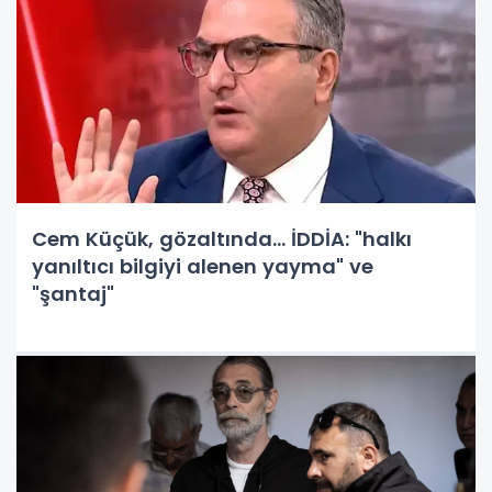
Cem Küçük, gözaltında… İDDİA: "halkı
yanıltıcı bilgiyi alenen yayma" ve
"şantaj"