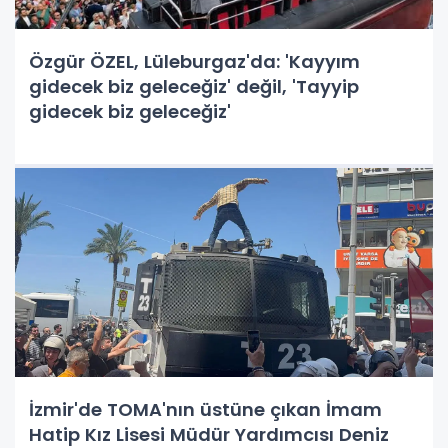
Özgür ÖZEL, Lüleburgaz'da: 'Kayyım
gidecek biz geleceğiz' değil, 'Tayyip
gidecek biz geleceğiz'
İzmir'de TOMA'nın üstüne çıkan İmam
Hatip Kız Lisesi Müdür Yardımcısı Deniz