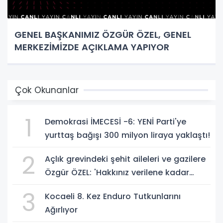
GENEL BAŞKANIMIZ ÖZGÜR ÖZEL, GENEL
MERKEZİMİZDE AÇIKLAMA YAPIYOR
Çok Okunanlar
1
Demokrasi İMECESİ -6: YENİ Parti'ye
yurttaş bağışı 300 milyon liraya yaklaştı!
2
Açlık grevindeki şehit aileleri ve gazilere
Özgür ÖZEL: 'Hakkınız verilene kadar
yanınızdayız'
3
Kocaeli 8. Kez Enduro Tutkunlarını
Ağırlıyor