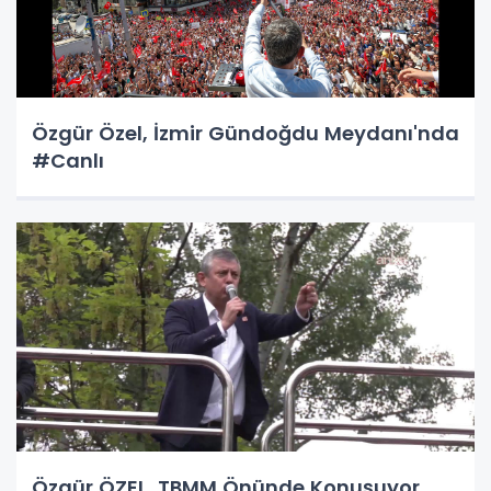
Özgür Özel, İzmir Gündoğdu Meydanı'nda
#Canlı
Özgür ÖZEL, TBMM Önünde Konuşuyor...