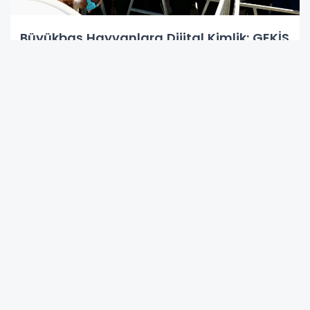
Büyükbaş Hayvanlara Dijital Kimlik: GEKİS
Kars’ta Başladı
Karabağlar’da İstihdam Atağı: BİO İki
Yılda Rekor Kırdı