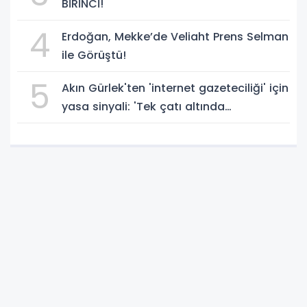
BİRİNCİ!
4
Erdoğan, Mekke’de Veliaht Prens Selman
ile Görüştü!
5
Akın Gürlek'ten 'internet gazeteciliği' için
yasa sinyali: 'Tek çatı altında
toplanmalı' dedi!