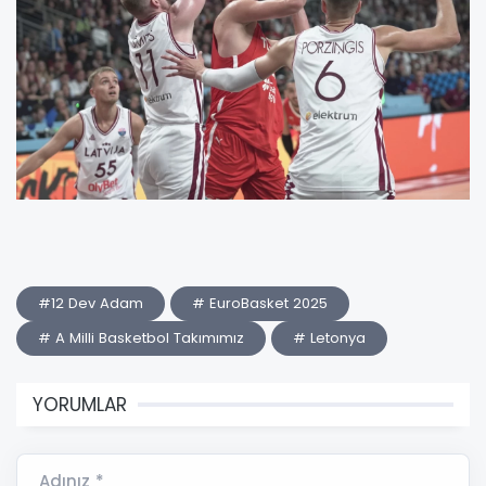
#12 Dev Adam
# EuroBasket 2025
# A Milli Basketbol Takımımız
# Letonya
YORUMLAR
Adınız *