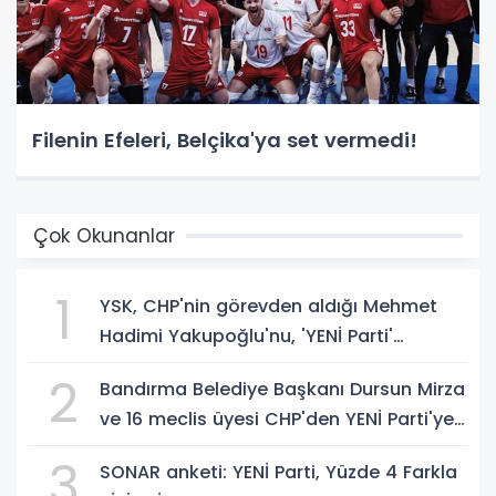
Filenin Efeleri, Belçika'ya set vermedi!
Çok Okunanlar
1
YSK, CHP'nin görevden aldığı Mehmet
Hadimi Yakupoğlu'nu, 'YENİ Parti'
temsilcisi olarak atadı!
2
Bandırma Belediye Başkanı Dursun Mirza
ve 16 meclis üyesi CHP'den YENİ Parti'ye
geçti!
3
SONAR anketi: YENİ Parti, Yüzde 4 Farkla