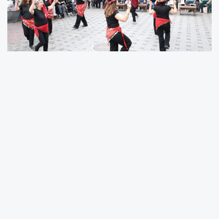
Çiğli Belediyesi önünden başlayan bandolu
kortej, Kasaplar Meydanı’nda son buldu. Çiğli
Belediyesi Sosyal Hizmetler Müdürlüğü
tarafından organize edilen etkinliğe belediye
meclis üyeleri, bürokratlar, sivil toplum
kuruluşlarının temsilcileri ve çok sayıda
vatandaş katıldı.