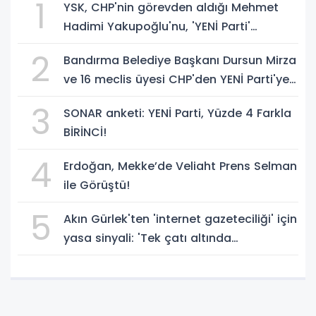
1
YSK, CHP'nin görevden aldığı Mehmet
Hadimi Yakupoğlu'nu, 'YENİ Parti'
temsilcisi olarak atadı!
2
Bandırma Belediye Başkanı Dursun Mirza
ve 16 meclis üyesi CHP'den YENİ Parti'ye
geçti!
3
SONAR anketi: YENİ Parti, Yüzde 4 Farkla
BİRİNCİ!
4
Erdoğan, Mekke’de Veliaht Prens Selman
ile Görüştü!
5
Akın Gürlek'ten 'internet gazeteciliği' için
yasa sinyali: 'Tek çatı altında
toplanmalı' dedi!