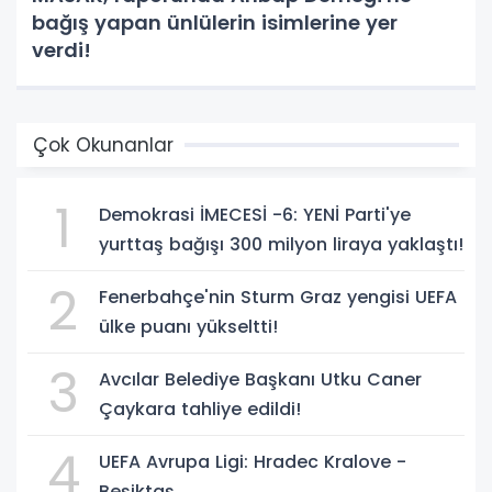
bağış yapan ünlülerin isimlerine yer
verdi!
Çok Okunanlar
1
Demokrasi İMECESİ -6: YENİ Parti'ye
yurttaş bağışı 300 milyon liraya yaklaştı!
2
Fenerbahçe'nin Sturm Graz yengisi UEFA
ülke puanı yükseltti!
3
Avcılar Belediye Başkanı Utku Caner
Çaykara tahliye edildi!
4
UEFA Avrupa Ligi: Hradec Kralove -
Beşiktaş