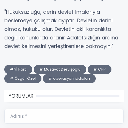
"Hukuksuzluğu, derin devlet imalarıyla
beslemeye çalışmak ayıptır. Devletin derini
olmaz, hukuku olur. Devletin aklı karanlıkta
değil, kanunlarda aranır Adaletsizliğin ardına
devlet kelimesini yerleştirenlere bakmayın."
#İYİ Parti
# Müsavat Dervişoğlu
# CHP
# Özgür Özel
# operasyon iddiaları
YORUMLAR
Adınız *