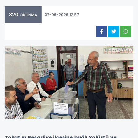
320
07-06-2026 12:57
OKUNMA
Tokat'ın Reşadiye ilçesine bağlı Yolüstü ve