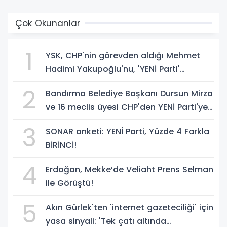
Çok Okunanlar
1
YSK, CHP'nin görevden aldığı Mehmet
Hadimi Yakupoğlu'nu, 'YENİ Parti'
temsilcisi olarak atadı!
2
Bandırma Belediye Başkanı Dursun Mirza
ve 16 meclis üyesi CHP'den YENİ Parti'ye
geçti!
3
SONAR anketi: YENİ Parti, Yüzde 4 Farkla
BİRİNCİ!
4
Erdoğan, Mekke’de Veliaht Prens Selman
ile Görüştü!
5
Akın Gürlek'ten 'internet gazeteciliği' için
yasa sinyali: 'Tek çatı altında