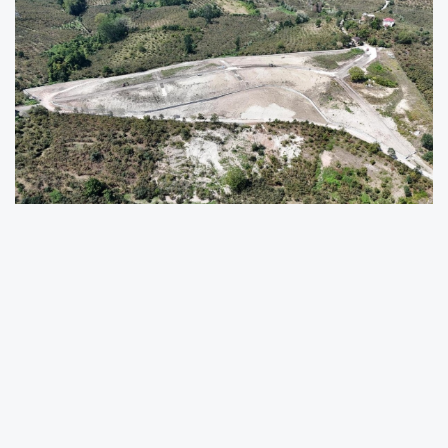
Ordu Büyükşehir Belediyesi, Fatsa ve Ünye
ilçelerinin uzun yıllar mezar ihtiyacını
karşılayacak yeni şehir mezarlıkları için
çalışmalarına aralıksız devam ediyor.
Artan nüfus ve kentleşmeye bağlı olarak artan
mezar yeri ihtiyaçlarını hızlı bir şekilde