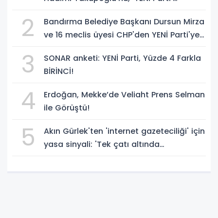
temsilcisi olarak atadı!
2
Bandırma Belediye Başkanı Dursun Mirza
ve 16 meclis üyesi CHP'den YENİ Parti'ye
geçti!
3
SONAR anketi: YENİ Parti, Yüzde 4 Farkla
BİRİNCİ!
4
Erdoğan, Mekke’de Veliaht Prens Selman
ile Görüştü!
5
Akın Gürlek'ten 'internet gazeteciliği' için
yasa sinyali: 'Tek çatı altında
toplanmalı' dedi!