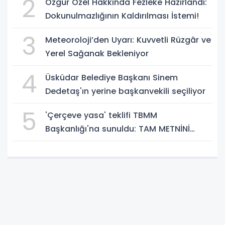
2
Özgür Özel Hakkında Fezleke Hazırlandı:
Dokunulmazlığının Kaldırılması İstemi!
3
Meteoroloji’den Uyarı: Kuvvetli Rüzgâr ve
Yerel Sağanak Bekleniyor
4
Üsküdar Belediye Başkanı Sinem
Dedetaş'ın yerine başkanvekili seçiliyor
5
'Çerçeve yasa' teklifi TBMM
Başkanlığı'na sunuldu: TAM METNİNİ
SUNUYORUZ