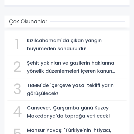
Çok Okunanlar
1
Kızılcahamam'da çıkan yangın
büyümeden söndürüldü!
2
Şehit yakınları ve gazilerin haklarına
yönelik düzenlemeleri içeren kanun
teklifi, yasalaştı!
3
TBMM'de 'çerçeve yasa' teklifi yarın
görüşülecek!
4
Cansever, Çarşamba günü Kuzey
Makedonya’da toprağa verilecek!
Mansur Yavaş: 'Türkiye'nin ihtiyacı,