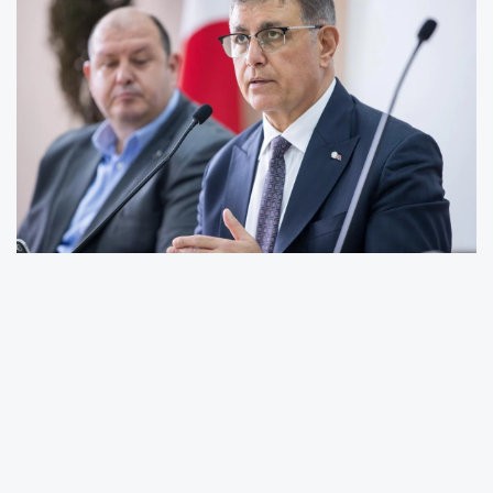
İzmir Büyükşehir Belediyesi emekçilerinin kentin
sorunlarına çözüm üretmek için çok çalıştığını
belirten Tugay, “Belediye çalışanları, yönetici
arkadaşlarımız başta olmak üzere kurum
çatısı altında görev yapan herkes bu yolda
emek harcıyor. Biz bunları yaparken