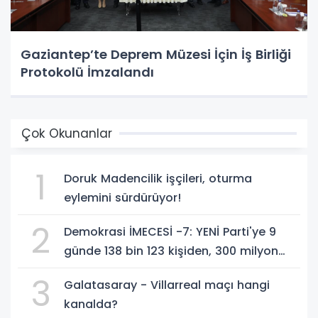
Gaziantep’te Deprem Müzesi İçin İş Birliği
Protokolü İmzalandı
Çok Okunanlar
1
Doruk Madencilik işçileri, oturma
eylemini sürdürüyor!
2
Demokrasi İMECESİ -7: YENİ Parti'ye 9
günde 138 bin 123 kişiden, 300 milyon
549 bin 594 TL. bağış
3
Galatasaray - Villarreal maçı hangi
kanalda?