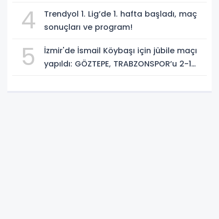
4
Trendyol 1. Lig’de 1. hafta başladı, maç
sonuçları ve program!
5
İzmir'de İsmail Köybaşı için jübile maçı
yapıldı: GÖZTEPE, TRABZONSPOR’u 2-1
yendi