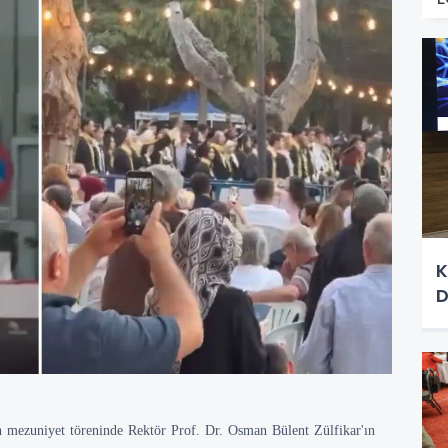
K
D
in mezuniyet töreninde Rektör Prof. Dr. Osman Bülent Zülfikar'ın