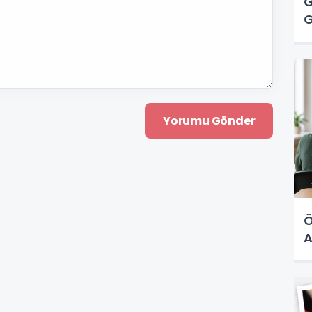
G
G
Ö
A