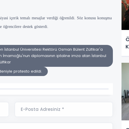
siyasi içerik temalı mesajlar verdiği öğrenildi. Söz konusu konuşma
de öğrencilere destek gösterdi.
Ö
K
İstanbul Üniversitesi Rektörü Osman Bülent Zülfikar'a
 İmamoğlu'nun diplomasının iptaline imza atan İstanbul
ülfikar
niyle protesto edildi.
E-Posta Adresiniz *