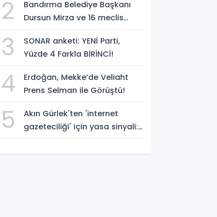
2
Bandırma Belediye Başkanı
temsilcisi olarak atadı!
Dursun Mirza ve 16 meclis
üyesi CHP'den YENİ Parti'ye
3
SONAR anketi: YENİ Parti,
geçti!
Yüzde 4 Farkla BİRİNCİ!
4
Erdoğan, Mekke’de Veliaht
Prens Selman ile Görüştü!
5
Akın Gürlek'ten 'internet
gazeteciliği' için yasa sinyali:
'Tek çatı altında toplanmalı'
dedi!