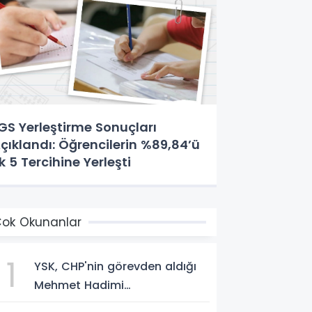
GS Yerleştirme Sonuçları
çıklandı: Öğrencilerin %89,84’ü
lk 5 Tercihine Yerleşti
ok Okunanlar
1
YSK, CHP'nin görevden aldığı
Mehmet Hadimi
Yakupoğlu'nu, 'YENİ Parti'