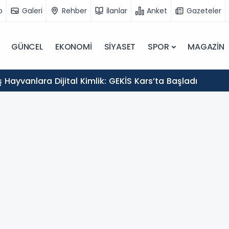
o
Galeri
Rehber
İlanlar
Anket
Gazeteler
GÜNCEL
EKONOMİ
SİYASET
SPOR
MAGAZİN
Hayvanlara Dijital Kimlik: GEKİS Kars’ta Başladı