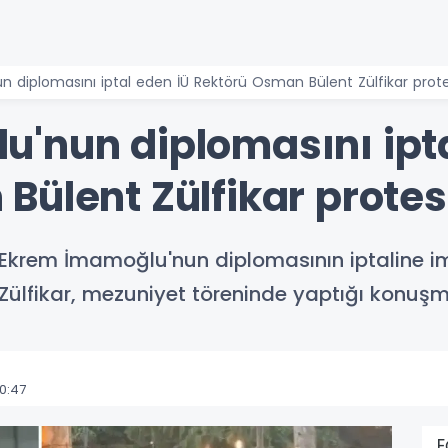
diplomasını iptal eden İÜ Rektörü Osman Bülent Zülfikar protes
'nun diplomasını ipta
ülent Zülfikar protest
krem İmamoğlu'nun diplomasının iptaline imz
Zülfikar, mezuniyet töreninde yaptığı konuşm
0:47
E