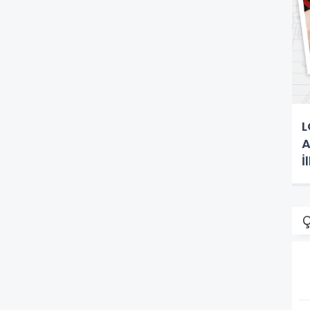
L
A
İ
Ç