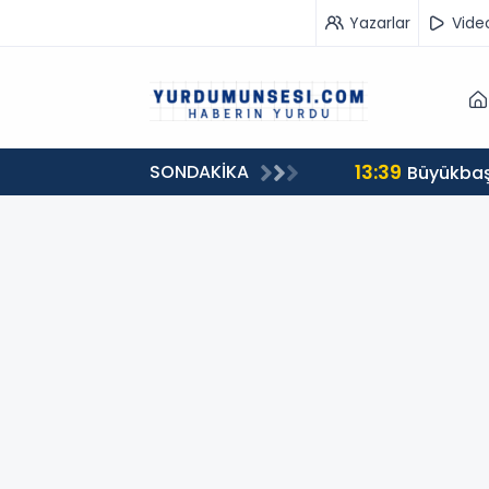
Yazarlar
Vide
13:39
SONDAKİKA
00 milyon 549 bin 594 TL. bağış
Büyükbaş 