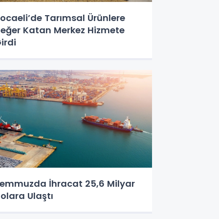
ocaeli’de Tarımsal Ürünlere
eğer Katan Merkez Hizmete
irdi
emmuzda İhracat 25,6 Milyar
olara Ulaştı