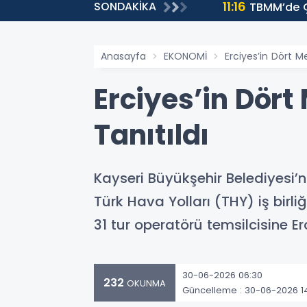
11:16
SONDAKİKA
lene kadar yanınızdayız'
TBMM’de Ç
Anasayfa
EKONOMİ
Erciyes’in Dört M
Erciyes’in Dör
Tanıtıldı
Kayseri Büyükşehir Belediyesi’ni
Türk Hava Yolları (THY) iş bir
31 tur operatörü temsilcisine Er
30-06-2026 06:30
232
OKUNMA
Güncelleme : 30-06-2026 14