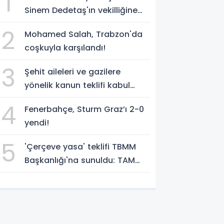
1
Sinem Dedetaş'ın vekilliğine
Sibel Tan Çetinkaya seçildi!
2
Mohamed Salah, Trabzon'da
coşkuyla karşılandı!
3
Şehit aileleri ve gazilere
yönelik kanun teklifi kabul
edildi
4
Fenerbahçe, Sturm Graz’ı 2-0
yendi!
5
'Çerçeve yasa' teklifi TBMM
Başkanlığı'na sunuldu: TAM
METNİNİ SUNUYORUZ