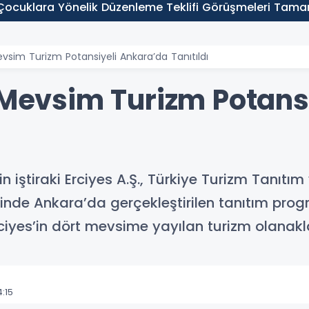
ocuklara Yönelik Düzenleme Teklifi Görüşmeleri Tam
evsim Turizm Potansiyeli Ankara’da Tanıtıldı
t Mevsim Turizm Potans
n iştiraki Erciyes A.Ş., Türkiye Turizm Tanıtım
liğinde Ankara’da gerçekleştirilen tanıtım pr
ciyes’in dört mevsime yayılan turizm olanaklar
:15