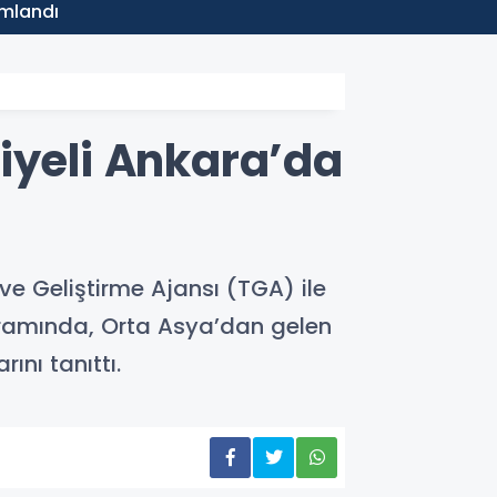
13:18
amlandı
MASAK,
iyeli Ankara’da
 ve Geliştirme Ajansı (TGA) ile
ogramında, Orta Asya’dan gelen
ını tanıttı.