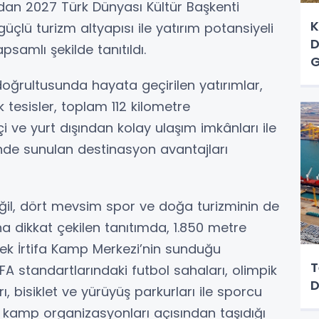
afından 2027 Türk Dünyası Kültür Başkenti
K
üçlü turizm altyapısı ile yatırım potansiyeli
D
psamlı şekilde tanıtıldı.
G
oğrultusunda hayata geçirilen yatırımlar,
 tesisler, toplam 112 kilometre
çi ve yurt dışından kolay ulaşım imkânları ile
nde sunulan destinasyon avantajları
değil, dört mevsim spor ve doğa turizminin de
a dikkat çekilen tanıtımda, 1.850 metre
ek İrtifa Kamp Merkezi’nin sunduğu
T
 FIFA standartlarındaki futbol sahaları, olimpik
D
, bisiklet ve yürüyüş parkurları ile sporcu
ı kamp organizasyonları açısından taşıdığı