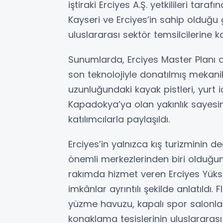
iştiraki Erciyes A.Ş. yetkilileri tar
Kayseri ve Erciyes’in sahip olduğu g
uluslararası sektör temsilcilerine ka
Sunumlarda, Erciyes Master Planı d
son teknolojiyle donatılmış mekanik
uzunluğundaki kayak pistleri, yurt i
Kapadokya’ya olan yakınlık sayesi
katılımcılarla paylaşıldı.
Erciyes’in yalnızca kış turizminin 
önemli merkezlerinden biri olduğun
rakımda hizmet veren Erciyes Yüks
imkânlar ayrıntılı şekilde anlatıldı.
yüzme havuzu, kapalı spor salonları
konaklama tesislerinin uluslararas