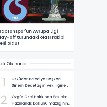
rabzonspor'un Avrupa Ligi
lay-off turundaki olası rakibi
elli oldu!
ok Okunanlar
1
Üsküdar Belediye Başkanı
Sinem Dedetaş'ın vekilliğine
Sibel Tan Çetinkaya seçildi!
2
Özgür Özel Hakkında Fezleke
Hazırlandı: Dokunulmazlığının