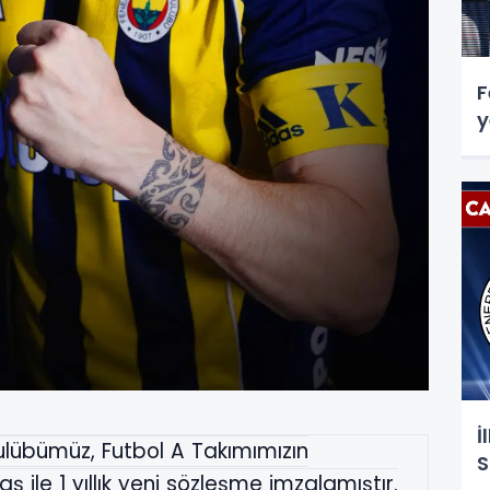
F
y
İ
ulübümüz, Futbol A Takımımızın
S
ile 1 yıllık yeni sözleşme imzalamıştır.