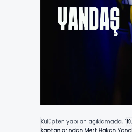
Kulüpten yapılan açıklamada, "
K
kaptanlarından Mert Hakan Yandaş 