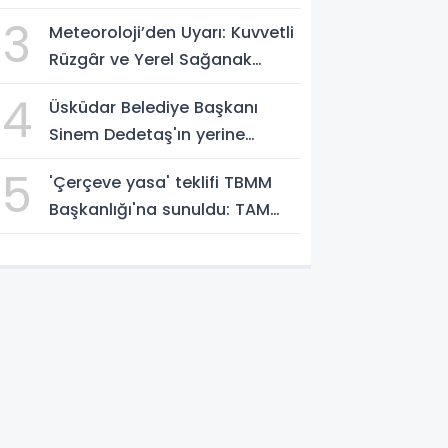
Kaldırılması İstemi!
3
Meteoroloji’den Uyarı: Kuvvetli
Rüzgâr ve Yerel Sağanak
Bekleniyor
4
Üsküdar Belediye Başkanı
Sinem Dedetaş'ın yerine
başkanvekili seçiliyor
5
'Çerçeve yasa' teklifi TBMM
Başkanlığı'na sunuldu: TAM
METNİNİ SUNUYORUZ