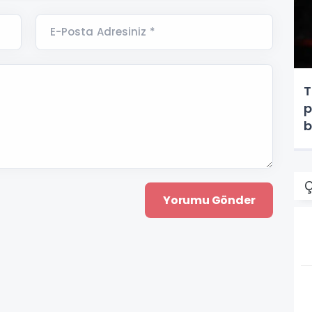
E-Posta Adresiniz *
T
p
b
Ç