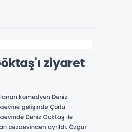
öktaş'ı ziyaret
uklanan komedyen Deniz
aevine gelişinde Çorlu
zaevinde Deniz Göktaş ile
an cezaevinden ayrıldı. Özgür