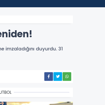
00:24
Moham
eniden!
me imzaladığını duyurdu. 31
UTBOL